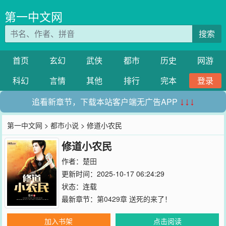
第一中文网
搜索
首页
玄幻
武侠
都市
历史
网游
科幻
言情
其他
排行
完本
登录
追看新章节，下载本站客户端无广告APP
↓↓↓
第一中文网
>
都市小说
> 修道小农民
修道小农民
作者：
楚田
更新时间：2025-10-17 06:24:29
状态：连载
最新章节：
第0429章 送死的来了！
加入书架
点击阅读