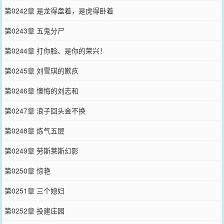
第0242章 是龙得盘着，是虎得卧着
第0243章 五鬼分尸
第0244章 打你脸、是你的荣兴！
第0245章 刘雪琪的歉疚
第0246章 懊悔的刘志和
第0247章 浪子回头金不换
第0248章 炼气五层
第0249章 劳斯莱斯幻影
第0250章 惊艳
第0251章 三个媳妇
第0252章 投建庄园