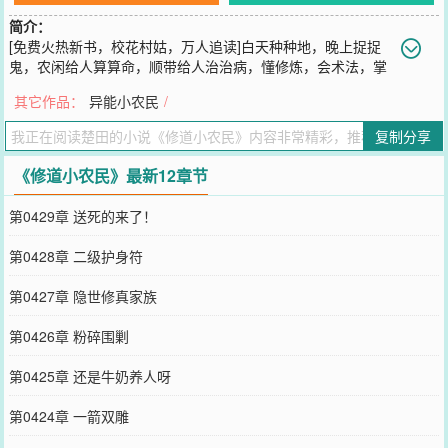
简介：
[免费火热新书，校花村姑，万人追读]白天种种地，晚上捉捉
鬼，农闲给人算算命，顺带给人治治病，懂修炼，会术法，掌
心有“八卦”，农民好强大，美女倒贴送上门，不用打工有钱花，随身
其它作品：
异能小农民
/
带小弟，出门开宝马，闯都市，打天下，各地大佬躲着走，厉鬼见了
都害怕。
复制分享
您要是觉得《
修道小农民
》还不错的话请不要忘记向您QQ群和微博微
信里的朋友推荐哦！
《修道小农民》最新12章节
第0429章 送死的来了！
第0428章 二级护身符
第0427章 隐世修真家族
第0426章 粉碎围剿
第0425章 还是牛奶养人呀
第0424章 一箭双雕