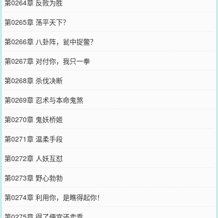
第0264章 反败为胜
第0265章 荡平天下？
第0266章 八卦阵，瓮中捉鳖？
第0267章 对付你，我只一拳
第0268章 杀伐决断
第0269章 忍术与本命鬼煞
第0270章 鬼妖桥姬
第0271章 温柔手段
第0272章 人妖互怼
第0273章 野心勃勃
第0274章 利用你，是瞧得起你！
第0275章 得了便宜还卖乖