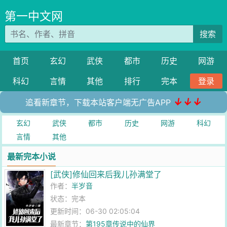
第一中文网
搜索
首页
玄幻
武侠
都市
历史
网游
科幻
言情
其他
排行
完本
登录
↓↓↓
追看新章节，下载本站客户端无广告APP
玄幻
武侠
都市
历史
网游
科幻
言情
其他
最新完本小说
[武侠]修仙回来后我儿孙满堂了
作者：
半岁音
状态：完本
更新时间：06-30 02:05:04
最新章节：
第195章传说中的仙界