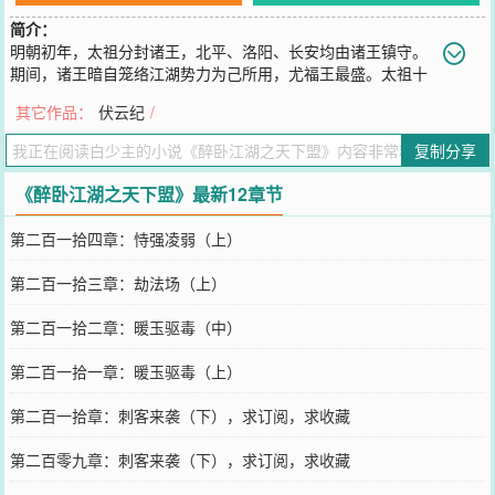
简介：
明朝初年，太祖分封诸王，北平、洛阳、长安均由诸王镇守。
期间，诸王暗自笼络江湖势力为己所用，尤福王最盛。太祖十
年，太子令庆王执掌锦衣卫巡查诸王，朝野内外一时波云诡谲。江湖
其它作品：
伏云纪
/
之中，以天香楼为首的八大门派风头之劲无人可挡，俨然为武林领
袖。为护中原百姓免受蛮族侵犯，天香楼在洛阳设八派会武，挑选各
复制分享
派精英。八派会武，五年一届，为武林盛会。八派之外，有东海逍遥
派、泰山金刀门、岭南五毒教、蜀中唐门，其余江湖门派帮派数目过
《醉卧江湖之天下盟》最新12章节
千。期间，更有隐藏数百年的神秘组织——天下盟实力深不可测，独
有无剑山庄知其一二。我们的故事从天香楼的这一届八派会武开始.....
第二百一拾四章：恃强凌弱（上）
作者自定义标签:热血杀手
您要是觉得《
醉卧江湖之天下盟
》还不错的话请不要忘记向您QQ群和
第二百一拾三章：劫法场（上）
微博微信里的朋友推荐哦！
第二百一拾二章：暖玉驱毒（中）
第二百一拾一章：暖玉驱毒（上）
第二百一拾章：刺客来袭（下），求订阅，求收藏
第二百零九章：刺客来袭（下），求订阅，求收藏