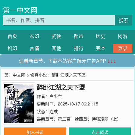
第一中文网
搜索
首页
玄幻
武侠
都市
历史
网游
科幻
言情
其他
排行
完本
登录
追看新章节，下载本站客户端无广告APP
↓↓↓
第一中文网
>
修真小说
> 醉卧江湖之天下盟
醉卧江湖之天下盟
作者：
白少主
更新时间：2025-10-17 06:21:15
状态：连载
最新章节：
第二百一拾四章：恃强凌弱（上）
加入书架
点击阅读