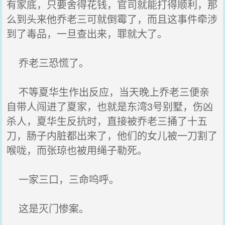
有家底，只要舍得花钱，官司就能打得顺利，那
么到头来他乔老三可就倒霉了，而且这事件牵涉
到了毒品，一旦查出来，罪就大了。
乔老三恐慌了。
不等夏华生作出反应，当天晚上乔老三便亲
自带人闯进了夏家，也就是东湾3号别墅，伤凶
杀人，夏华生反抗时，直接被乔老三捅了十五
刀，肠子内脏都出来了，他们的女儿被一刀割了
喉咙，而张琼也被用绳子勒死。
一家三口，三命呜呼。
这是灭门惨案。