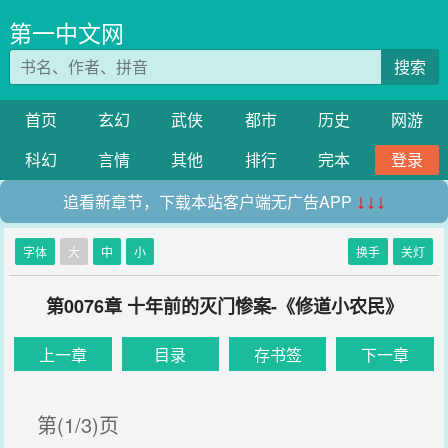
第一中文网
搜索
首页
玄幻
武侠
都市
历史
网游
科幻
言情
其他
排行
完本
登录
追看新章节，下载本站客户端无广告APP
↓↓↓
字体
大
中
小
换手
关灯
第0076章 十年前的灭门惨案-《修道小农民》
上一章
目录
存书签
下一章
第(1/3)页