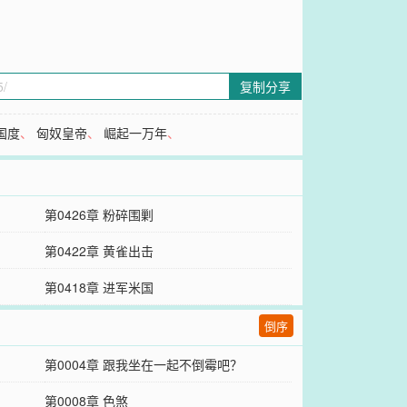
复制分享
国度
、
匈奴皇帝
、
崛起一万年
、
第0426章 粉碎围剿
第0422章 黄雀出击
第0418章 进军米国
倒序
第0004章 跟我坐在一起不倒霉吧？
第0008章 色煞