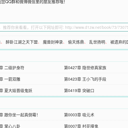
向您QQ群和微博微信里的朋友推荐哦！
雄
、
醉卧江湖之天下盟
、
魔兽封神录
、
偷天炼鼎
、
乱世扬明
、
被遗弃的
8章 二级护身符
第0427章 隐世修真家族
4章 一箭双雕
第0423章 王小飞的手段
0章 夏大娃晋级鬼妖
第0419章 突破口
2章 跟你坐一起真倒霉！
第0003章 吸元术
6章 掌心八卦
第0007章 村花撞鬼