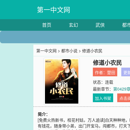
第一中文网
首页
玄幻
武侠
都
第一中文网
>
都市小说
> 修道小农民
修道小农民
作者：
楚田
更新
状态：连载
最新章节：
第0429
加入书架
点击
简介：
[免费火热新书，校花村姑，万人追读]白天种种地
有钱花，随身带小弟，出门开宝马，闯都市，打天