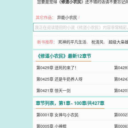
您要是觉得《
修道小农民
》还不错的话请不要忘记
其它作品：
异能小农民
/
新书推荐：
死神的平凡生活
、
枕清风
、
超级大枭
《修道小农民》最新12章节
第0429章 送死的来了！
第042
第0425章 还是牛奶养人呀
第042
第0421章 惊天一剑
第042
章节列表，第1章~ 100章/共427章
第0001章 女神与小农民
第000
第0005章 小神棍
第000