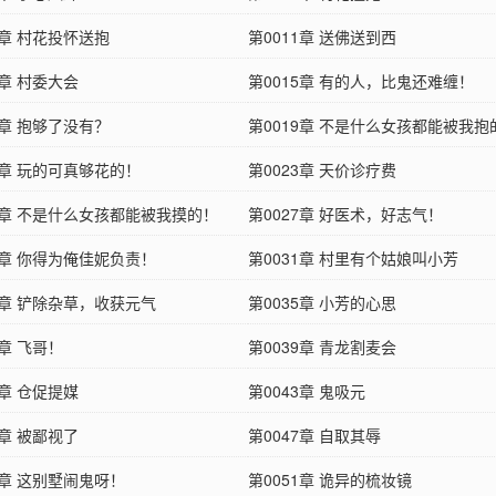
0章 村花投怀送抱
第0011章 送佛送到西
4章 村委大会
第0015章 有的人，比鬼还难缠！
8章 抱够了没有？
第0019章 不是什么女孩都能被我抱
2章 玩的可真够花的！
第0023章 天价诊疗费
26章 不是什么女孩都能被我摸的！
第0027章 好医术，好志气！
0章 你得为俺佳妮负责！
第0031章 村里有个姑娘叫小芳
4章 铲除杂草，收获元气
第0035章 小芳的心思
8章 飞哥！
第0039章 青龙割麦会
2章 仓促提媒
第0043章 鬼吸元
6章 被鄙视了
第0047章 自取其辱
0章 这别墅闹鬼呀！
第0051章 诡异的梳妆镜