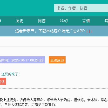
市
历史
网游
科幻
言情
追看新章节，下载本站客户端无广告APP
↓↓↓
时间：2025-10-17 06:24:29
直达底部
章 送死的来了！
阅读
，晚上捉捉鬼，农闲给人算算命，顺带给人治治病，懂修炼，会术法，掌心
下，各地大佬躲着走，厉鬼见了都害怕。