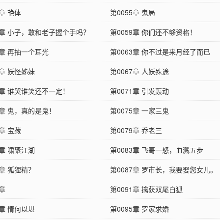
4章 艳体
第0055章 鬼局
58章 小子，敢和老子握个手吗？
第0059章 你们还不够资格！
2章 再抽一个耳光
第0063章 你不过是来月经了而已
6章 妖怪姊妹
第0067章 人妖殊途
0章 谁哭谁笑还不一定！
第0071章 引发轰动
4章 鬼，真的是鬼！
第0075章 一家三鬼
8章 宝藏
第0079章 乔老三
2章 啸聚江湖
第0083章 飞哥一怒，血溅五步
6章 狐狸精？
第0087章 罗市长，我要娶您女儿。
0章
第0091章 擒获双尾白狐
4章 情何以堪
第0095章 罗家求婚