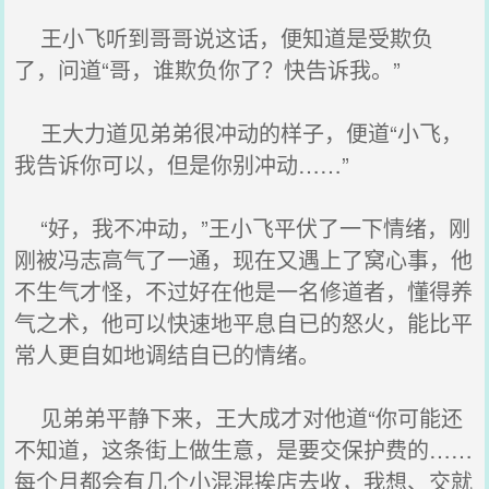
王小飞听到哥哥说这话，便知道是受欺负
了，问道“哥，谁欺负你了？快告诉我。”
王大力道见弟弟很冲动的样子，便道“小飞，
我告诉你可以，但是你别冲动……”
“好，我不冲动，”王小飞平伏了一下情绪，刚
刚被冯志高气了一通，现在又遇上了窝心事，他
不生气才怪，不过好在他是一名修道者，懂得养
气之术，他可以快速地平息自已的怒火，能比平
常人更自如地调结自已的情绪。
见弟弟平静下来，王大成才对他道“你可能还
不知道，这条街上做生意，是要交保护费的……
每个月都会有几个小混混挨店去收，我想、交就