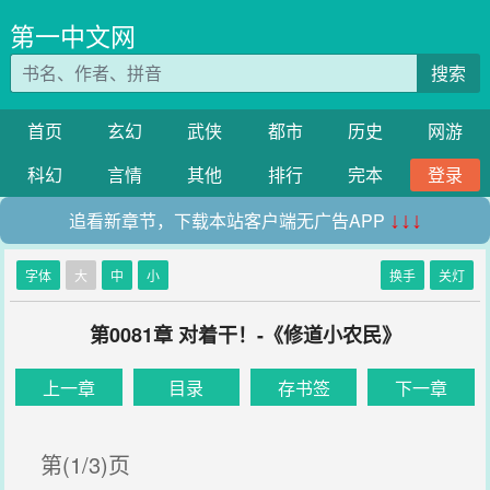
第一中文网
搜索
首页
玄幻
武侠
都市
历史
网游
科幻
言情
其他
排行
完本
登录
追看新章节，下载本站客户端无广告APP
↓↓↓
字体
大
中
小
换手
关灯
第0081章 对着干！-《修道小农民》
上一章
目录
存书签
下一章
第(1/3)页