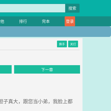
搜索
其他
排行
完本
登录
换手
关灯
下一章
胆子真大，跟您当小弟，我脸上都