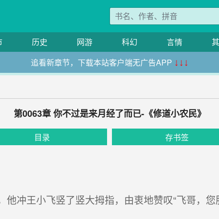
市
历史
网游
科幻
言情
追看新章节，下载本站客户端无广告APP
↓↓↓
第0063章 你不过是来月经了而已-《修道小农民》
目录
存书签
他冲王小飞竖了竖大拇指，由衷地赞叹“飞哥，您