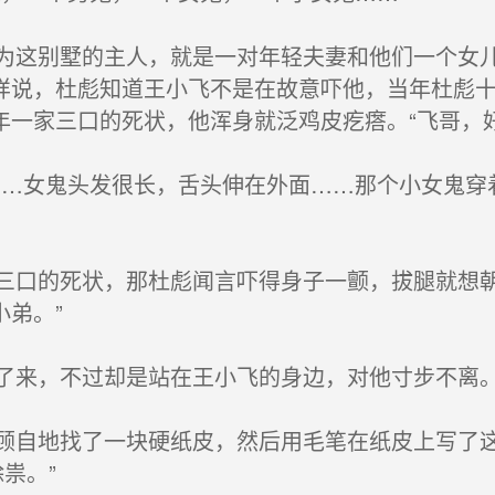
这别墅的主人，就是一对年轻夫妻和他们一个女儿
样说，杜彪知道王小飞不是在故意吓他，当年杜彪
年一家三口的死状，他浑身就泛鸡皮疙瘩。“飞哥，
…女鬼头发很长，舌头伸在外面……那个小女鬼穿
口的死状，那杜彪闻言吓得身子一颤，拔腿就想朝
弟。”
来，不过却是站在王小飞的身边，对他寸步不离
自地找了一块硬纸皮，然后用毛笔在纸皮上写了这
祟。”