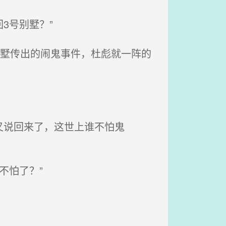
3号别墅？”
别墅传出的闹鬼事件，杜彪就一阵的
又说回来了，这世上谁不怕鬼
不怕了？”