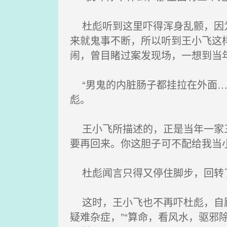
杜彪听到这里吓得浑身乱颤，因为
来就鬼事不断，所以听到王小飞这
闹，曾目睹过案发现场，一想到当
“男鬼的内脏肠子都挂拉在外面…
彪。
王小飞所描述的，正是当年一家三
要再回来。你这胆子可不配给我当小
杜彪闻言只得又停住脚步，回转了
这时，王小飞也不再吓杜彪，自顾
疑难杂症，”“算命，看风水，驱邪除