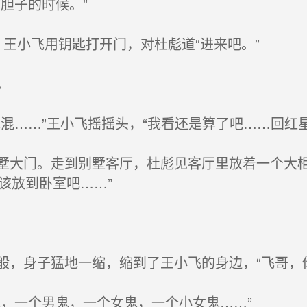
胆子的时候。”
王小飞用钥匙打开门，对杜彪道“进来吧。”
。
混……”王小飞摇摇头，“我看还是算了吧……回红
大门。走到别墅客厅，杜彪见客厅里放着一个大柜
该放到卧室吧……”
，身子猛地一缩，缩到了王小飞的身边，“飞哥，你
，一个男鬼，一个女鬼，一个小女鬼……”