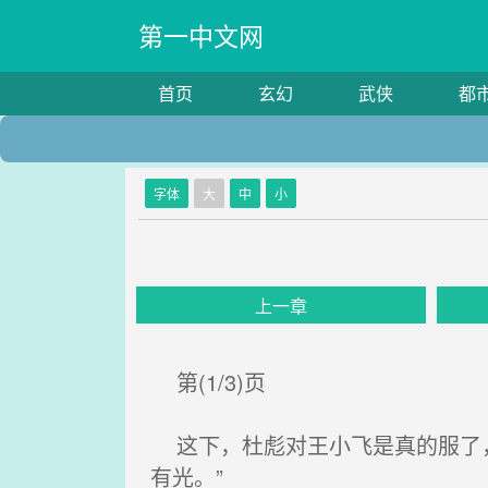
第一中文网
首页
玄幻
武侠
都
字体
大
中
小
上一章
第(1/3)页
这下，杜彪对王小飞是真的服了，
有光。”