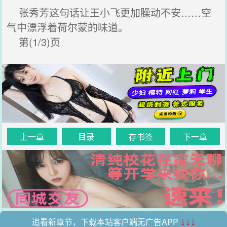
张秀芳这句话让王小飞更加臊动不安……空
气中漂浮着荷尔蒙的味道。
第(1/3)页
上一章
目录
存书签
下一章
追看新章节，下载本站客户端无广告APP
↓↓↓