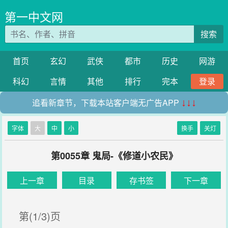
第一中文网
搜索
首页
玄幻
武侠
都市
历史
网游
科幻
言情
其他
排行
完本
登录
追看新章节，下载本站客户端无广告APP
↓↓↓
字体
大
中
小
换手
关灯
第0055章 鬼局-《修道小农民》
上一章
目录
存书签
下一章
第(1/3)页