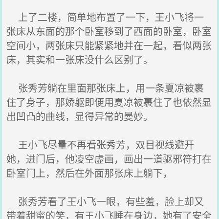
上了二楼，简单地布置了一下，王小飞将一
张床从东面的那个卧室移到了西面的卧室，卧室
空间小，两张床只能紧紧地并在一起，看似两张
床，其实和一张床没什么区别了。
张秀芳躺在里面那张床上，用一条夏凉被裹
住了身子，那娇躯即便用夏凉被裹住了也依然显
出凹凸的曲线，显得异常的曼妙。
王小飞尽量不再看张秀芳，双目视线避开
她，进门后，他凌空虚画，画出一道驱邪符打在
卧室门上，然后在外面那张床上躺下，
张秀芳看了王小飞一眼，有些羞，脸上却又
带着甜蜜的笑，有王小飞睡在身边，她有了安全