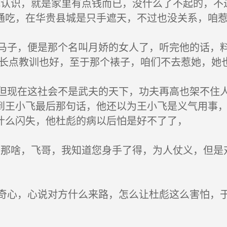
认识，就是家里有点钱而已，没什么了不起的，不
通吃，在华贵县城是只手遮天，不过也没关系，咱惹
子，便是那个名叫月娇的女人了，听完他的话，料
亏长点教训也好，至于那个裱子，咱们不去惹她，她
现在这社会不是武夫的天下，功夫再高也架不住人
到王小飞最后那句话，他还以为王小飞是义气用事
什么闪失，他杜彪的病以后怕是好不了了，
那啥，飞哥，我知道您身手了得，为人仗义，但是
心，心说对方什么来路，怎么让杜彪这么害怕，于