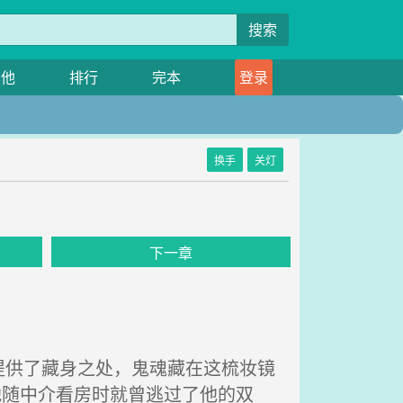
搜索
其他
排行
完本
登录
换手
关灯
下一章
供了藏身之处，鬼魂藏在这梳妆镜
他随中介看房时就曾逃过了他的双