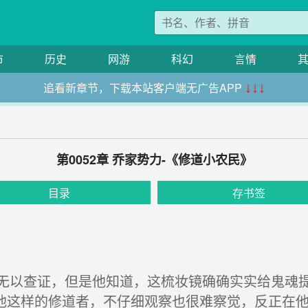
市
历史
网游
科幻
言情
追看新章节，下载本站客户端无广告APP
↓↓↓
第0052章 乔家势力-《修道小农民》
目录
存书签
以查证，但是他知道，这梳妆镜确确实实给鬼魂提
他这样的修道者，不仔细观察也很难察觉，反正在