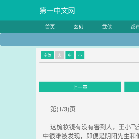
第一中文网
首页
玄幻
武侠
都
字体
大
中
小
上一章
第(1/3)页
这梳妆镜有没有害到人，王小飞无
中很难被发现，即便是阴阳先生和