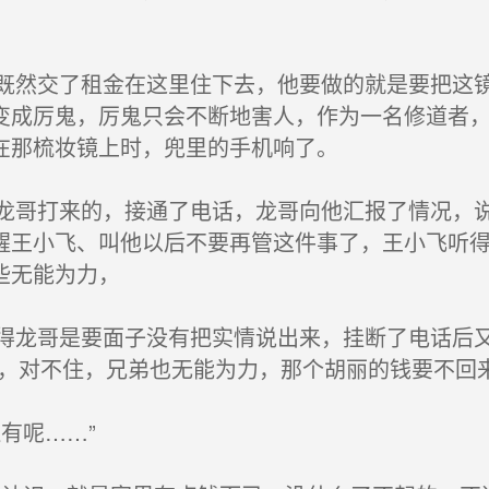
然交了租金在这里住下去，他要做的就是要把这镜
变成厉鬼，厉鬼只会不断地害人，作为一名修道者
在那梳妆镜上时，兜里的手机响了。
哥打来的，接通了电话，龙哥向他汇报了情况，说
醒王小飞、叫他以后不要再管这件事了，王小飞听
些无能为力，
龙哥是要面子没有把实情说出来，挂断了电话后又
哥，对不住，兄弟也无能为力，那个胡丽的钱要不回
有呢……”