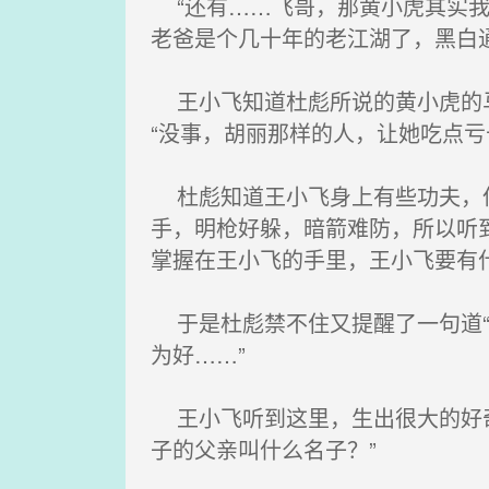
“还有……飞哥，那黄小虎其实我
老爸是个几十年的老江湖了，黑白
王小飞知道杜彪所说的黄小虎的马
“没事，胡丽那样的人，让她吃点
杜彪知道王小飞身上有些功夫，但
手，明枪好躲，暗箭难防，所以听
掌握在王小飞的手里，王小飞要有
于是杜彪禁不住又提醒了一句道“
为好……”
王小飞听到这里，生出很大的好奇
子的父亲叫什么名子？”