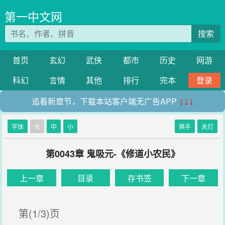
第一中文网
搜索
首页
玄幻
武侠
都市
历史
网游
科幻
言情
其他
排行
完本
登录
追看新章节，下载本站客户端无广告APP
↓↓↓
字体
大
中
小
换手
关灯
第0043章 鬼吸元-《修道小农民》
上一章
目录
存书签
下一章
第(1/3)页