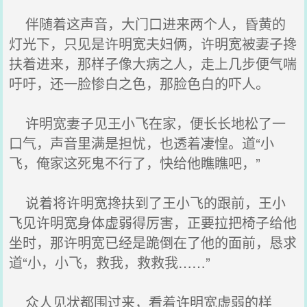
伴随着这声音，大门口进来两个人，昏黄的
灯光下，只见是许明宽夫妇俩，许明宽被妻子搀
扶着进来，那样子像大病之人，走上几步便气喘
吁吁，还一脸惨白之色，那脸色白的吓人。
许明宽妻子见王小飞在家，便长长地松了一
口气，声音里满是担忧，也透着凄惶。道“小
飞，俺家这死鬼不行了，快给他瞧瞧吧，”
说着将许明宽搀扶到了王小飞的跟前，王小
飞见许明宽身体虚弱得厉害，正要拉把椅子给他
坐时，那许明宽已经是跪倒在了他的面前，恳求
道“小，小飞，救我，救救我……”
众人见状都围过来，看着许明宽虚弱的样