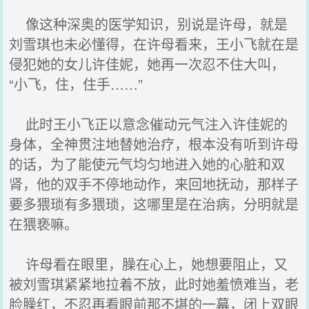
像这种深奥的医学知识，别说是许母，就是
刘雪琪也未必懂得，在许母看来，王小飞就在是
侵犯她的女儿许佳妮，她再一次忍不住大叫，
“小飞，住，住手……”
此时王小飞正以意念催动元气注入许佳妮的
身体，全神贯注地替她治疗，根本没有听到许母
的话，为了能使元气均匀地进入她的心脏和双
肾，他的双手不停地动作，来回地抚动，那样子
要多猥琐有多猥琐，这哪里是在治病，分明就是
在猥亵嘛。
许母看在眼里，臊在心上，她想要阻止，又
被刘雪琪紧紧地拉着不放，此时她羞愤难当，老
脸臊红，不忍再看眼前那不堪的一幕，闭上双眼