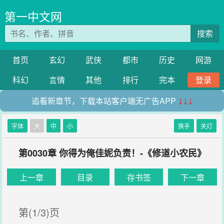
第一中文网
搜索
首页
玄幻
武侠
都市
历史
网游
科幻
言情
其他
排行
完本
登录
追看新章节，下载本站客户端无广告APP
↓↓↓
字体
大
中
小
换手
关灯
第0030章 你得为俺佳妮负责！-《修道小农民》
上一章
目录
存书签
下一章
第(1/3)页