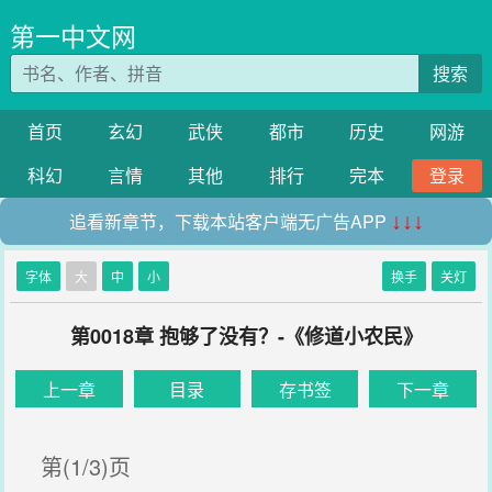
第一中文网
搜索
首页
玄幻
武侠
都市
历史
网游
科幻
言情
其他
排行
完本
登录
追看新章节，下载本站客户端无广告APP
↓↓↓
字体
大
中
小
换手
关灯
第0018章 抱够了没有？-《修道小农民》
上一章
目录
存书签
下一章
第(1/3)页