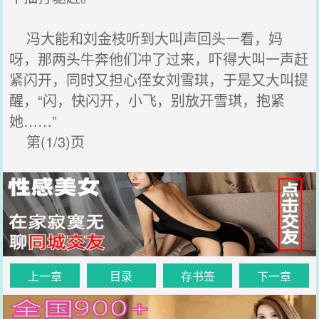
冯大能和刘金枝听到大叫声回头一看，妈
呀，那两头牛奔他们冲了过来，吓得大叫一声赶
紧闪开，同时又担心侄女刘雪琪，于是又大叫提
醒，“闪，快闪开，小飞，别放开雪琪，抱紧
她……”
第(1/3)页
上一章
目录
存书签
下一章