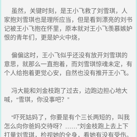
虽然，关键时刻，是王小飞救了刘雪琪，人
家抱刘雪琪也是理所应当，但是看到漂亮的刘书
记被王小飞抱在怀里，原本就对王小飞羡慕嫉妒
恨的青年们，更是妒火中烧，
偏偏这时，王小飞似乎还没有放开刘雪琪的
意思，就那么一直抱着，而刘雪琪惊魂未定，有
个人给抱着更觉心安，自然也没有推开王小飞。
冯大能和刘金枝跑了过去，边跑边担心地大
喊，“雪琪，你没事吧？”
“吓死姑妈了，你要是有个三长两短的，叫我
怎么向你爸妈交待呀？……”刘金枝跑上去上下
打量刘雪琪，检视她的全身，看她有没有受伤。