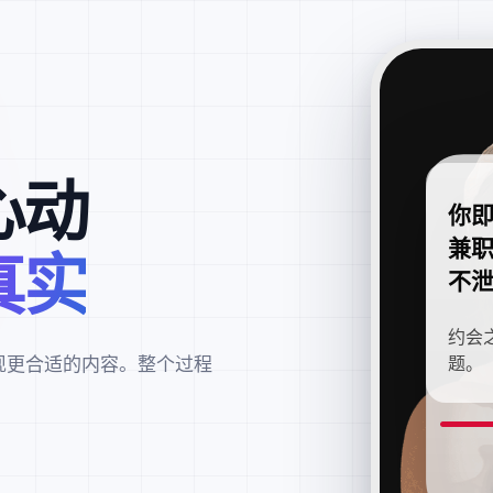
心动
你
兼
真实
不
约会
现更合适的内容。整个过程
题。