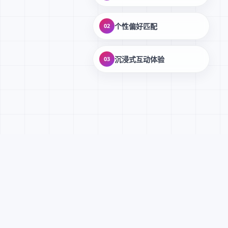
个性偏好匹配
02
沉浸式互动体验
03