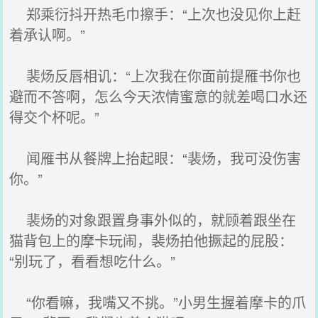
郑乘衍抖开热毛巾擦手：“上次也没见你上赶
着承认啊。”
裴炀反唇相讥：“上次我在你面前提雁书你也
避而不答啊，怎么今天浓情蜜意的就差喝口水还
得交个杯呢。”
闻雁书从餐牌上抬起眼：“裴炀，我可没伤害
你。”
裴炀的对象跟置身事外似的，就顾着跟坐在
猫背包上的摩卡玩闹，裴炀拍他撅起的屁股：
“别玩了，看看想吃什么。”
“你看嘛，我嘴又不挑。”小男生握着摩卡的爪