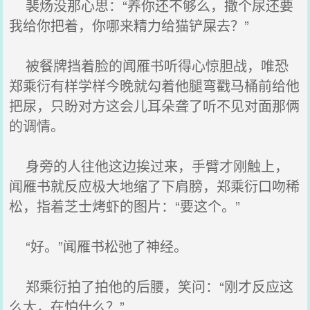
裴炀没那心思：“养你还不够么，撒个尿还要
我给你把着，你哪来精力给猫铲屎去？”
被餐牌挡着脸的闻雁书听得心惊胆战，唯恐
郑乘衍有样学样今晚就勾着他腿弯戳马桶前给他
把尿，只盼对方这会儿耳朵聋了听不见对面那俩
的调情。
身旁的人往他这边挨过来，手臂才刚触上，
闻雁书就反应极大地缩了下肩膀，郑乘衍口吻稀
松，指着芝士烤虾的图片：“要这个。”
“好。”闻雁书松弛了神经。
郑乘衍拍了拍他的后腰，笑问：“刚才反应这
么大，在怕什么？”