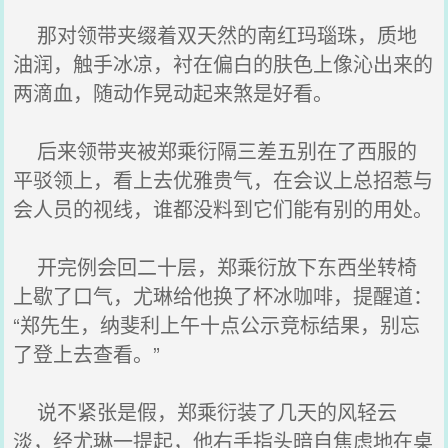
那对领带夹缀着双天然的南红玛瑙珠，质地
油润，触手冰凉，衬在偏白的肤色上像沁出来的
两滴血，随动作晃动起来煞是好看。
后来领带夹被郑乘衍隔三差五别在了西服的
平驳领上，看上去优雅贵气，在会议上总招惹与
会人员的视线，谁都没料到它们能有别的用处。
开完例会回二十层，郑乘衍放下东西坐转椅
上歇了口气，尤琳给他换了杯冰咖啡，提醒道：
“郑先生，纳斐利上午十点公示竞标结果，别忘
了登上去查看。”
说不紧张是假，郑乘衍装了几天的风轻云
淡，经尤琳一提起，他右手指头暗自焦虑地在桌