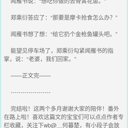
闻雁书说：“想吃你做的去骨黄花鱼。”
郑乘衍答应了：“那要是摩卡抢食怎么办？”
闻雁书想了想：“给它扔个金枪鱼罐头吧。”
能望见停车场了，郑乘衍勾紧闻雁书的指
掌，说：“老婆，我们回家。”
——正文完——
--------------------
完结啦！这两个多月谢谢大家的陪伴！番外
在路上啦！喜欢这篇文的宝宝们可以点点作者专
栏收藏，关注下wb@＿何暮楚，有小段子会放