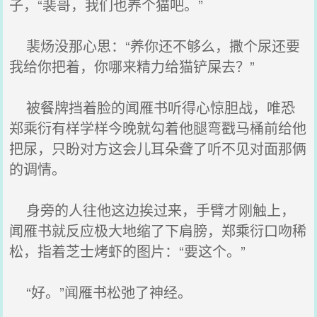
子，“裴哥，我们也养个猫吧。”
裴炀没那心思：“养你还不够么，撒个尿还要
我给你把着，你哪来精力给猫铲屎去？”
被餐牌挡着脸的闻雁书听得心惊胆战，唯恐
郑乘衍有样学样今晚就勾着他腿弯戳马桶前给他
把尿，只盼对方这会儿耳朵聋了听不见对面那俩
的调情。
身旁的人往他这边挨过来，手臂才刚触上，
闻雁书就反应极大地缩了下肩膀，郑乘衍口吻稀
松，指着芝士烤虾的图片：“要这个。”
“好。”闻雁书松弛了神经。