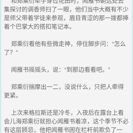
和郑乘衍牵手穿过花田时，闻雁书朝远处云
集探讨的调香师扫了一眼，他们当中大概有不少
是师父带着学徒来参观，眉目青涩的那一拨都捧
着个巴掌大的搭扣笔记本。
郑乘衍看他有些微走神，停住脚步问：“怎么
了？”
闻雁书摇摇头，说：“到那边看看吧。”
郑乘衍揣摩出一二，没说什么，只把人牵得
更紧。
上次来格拉斯还是冷冬，入夜后在露台上看
会儿海郑乘衍就担心闻雁书着凉，这个季节不必
有这层顾忌，他把闻雁书困在栏杆前欺负了一