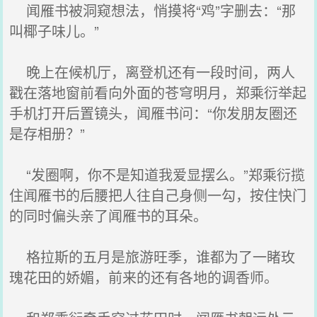
闻雁书被洞窥想法，悄摸将“鸡”字删去：“那
叫椰子味儿。”
晚上在候机厅，离登机还有一段时间，两人
戳在落地窗前看向外面的苍穹明月，郑乘衍举起
手机打开后置镜头，闻雁书问：“你发朋友圈还
是存相册？”
“发圈啊，你不是知道我爱显摆么。”郑乘衍揽
住闻雁书的后腰把人往自己身侧一勾，按住快门
的同时偏头亲了闻雁书的耳朵。
格拉斯的五月是旅游旺季，谁都为了一睹玫
瑰花田的娇媚，前来的还有各地的调香师。