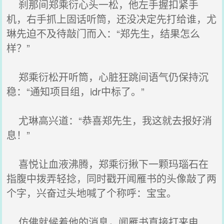
刹那间郑乘衍心头一松，他左手握扣紧手
机，右手抓上固话听筒，还没决定先打给谁，尤
琳先迫不及待敲门而入：“郑先生，结果怎么
样？”
郑乘衍松开听筒，心脏狂跳间语气仍保持沉
稳：“通知项目组，idr中标了。”
尤琳高兴道：“恭喜郑先生，我这就去报好消
息！”
喜悦让血液沸腾，郑乘衍揪下一颗玛瑙石在
指腹中拨弄轻捻，同时戳开闻雁书的头像敲了两
个字，兴奋过头地喊了个称呼：宝宝。
仿佛就候着他的消息，闻雁书直接打来电