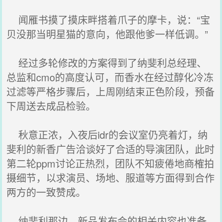
闻雁书摸了摸床畔搭着爪子的摩卡，说：“宝
贝没那当明星猫的意向，他跟他爹一样低调。”
经过多轮修改的方案得到了纳斐利总经理、
总监和cmo的高度认可，而香水在经过醇化冷冻
过滤等严格步骤后，上周刚结束正色阶段，预备
下周送去成品检验。
秋意正浓，入夜后idr的会议室仍亮着灯，纳
斐利的新香广告洽谈好了合适的导演团队，此时
第二轮ppm讨论正热烈，团队不知疲倦地商榷拍
摄细节，以求演员、场地、服道等方面得到合作
两方的一致赞成。
纳斐利那边，新品发布会的相关内容也准备