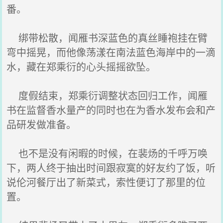
番。
绑带松散，闻雁书深蓝色的真丝睡袍挂在臂
弯中摇晃，而他像荡漾在南法蓝色海岸中的一滴
水，藏在郑乘衍的心头摇摇欲坠。
度假结束，郑乘衍调整状态回归工作，闻雁
书在监督香水量产的同时也在为香水发布会和产
品研发做准备。
也不是没有闲暇的时候，在裴炀的千呼万唤
下，两人终于抽出时间跟寂寞的好友约了饭，听
说伦河餐厅出了新菜式，索性便订了那里的位
置。