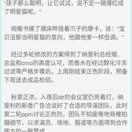
“孩子那么聪明，让它试试，说不定一镜爆红成
了明星猫呢。”
闻雁书摸了摸床畔搭着爪子的摩卡，说：“宝
贝没那当明星猫的意向，他跟他爹一样低调。”
经过多轮修改的方案得到了纳斐利总经理、
总监和cmo的高度认可，而香水在经过醇化冷冻
过滤等严格步骤后，上周刚结束正色阶段，预备
下周送去成品检验。
秋意正浓，入夜后idr的会议室仍亮着灯，纳
斐利的新香广告洽谈好了合适的导演团队，此时
第二轮ppm讨论正热烈，团队不知疲倦地商榷拍
摄细节，以求演员、场地、服道等方面得到合作
两方的一致赞成。