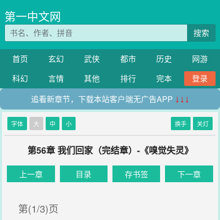
第一中文网
搜索
首页
玄幻
武侠
都市
历史
网游
科幻
言情
其他
排行
完本
登录
追看新章节，下载本站客户端无广告APP
↓↓↓
字体
大
中
小
换手
关灯
第56章 我们回家（完结章）-《嗅觉失灵》
上一章
目录
存书签
下一章
第(1/3)页