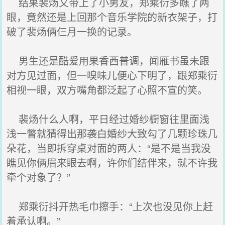
结果裴炀又带上了小男友，郑乘衍多瞧了两
眼，竟然还是上回那个音乐学院的新衣架子，打
破了裴炀俩仨月一换的记录。
男生还是酷爱用果香西普调，闻雁书虽未跟
对方见过面，但一嗅味儿便心下明了，跟郑乘衍
相视一眼，双方嘴角都泛起了心照不宣的笑。
裴炀什么人啊，平日经过婚纱橱窗往里面浅
浅一瞥就猜得出那袭白婚纱大致勾了几颗珍珠几
朵花，当即拆穿桌对面的两人：“是不是当我没
瞧见你俩眉来眼去啊，许你们结伴来，就不许我
牵个对象了？”
郑乘衍抖开热毛巾擦手：“上次也没见你上赶
着承认啊。”