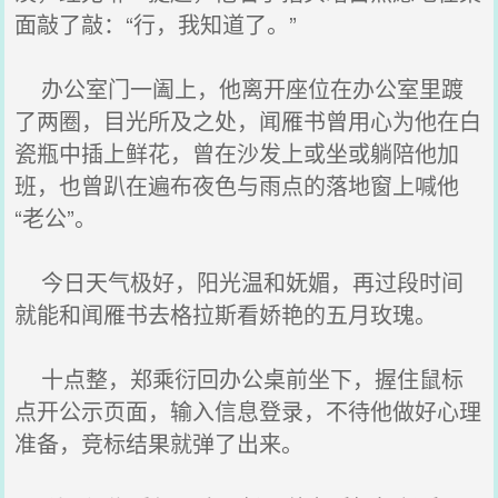
面敲了敲：“行，我知道了。”
办公室门一阖上，他离开座位在办公室里踱
了两圈，目光所及之处，闻雁书曾用心为他在白
瓷瓶中插上鲜花，曾在沙发上或坐或躺陪他加
班，也曾趴在遍布夜色与雨点的落地窗上喊他
“老公”。
今日天气极好，阳光温和妩媚，再过段时间
就能和闻雁书去格拉斯看娇艳的五月玫瑰。
十点整，郑乘衍回办公桌前坐下，握住鼠标
点开公示页面，输入信息登录，不待他做好心理
准备，竞标结果就弹了出来。