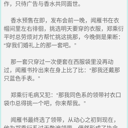
作，只待广告与香水共同面世。
香水预售在即，发布会前一晚，闻雁书在衣
帽间里左右徘徊，挑选明天要穿的衣服，郑乘衍
平时总劳烦对方帮忙挑这挑那，今晚倒是果断：
“穿我们婚礼上的那一套吧。”
那一套只穿过一次便套在西服袋里没再动
过，闻雁书拎出来在身上比了比：“那我还戴那
只蓝色手表。”
郑乘衍毛病又犯：“那我同色系的领带衬衣口
袋巾总得挑一个吧，你来帮我。”
闻雁书最终选了领带，从动心之初到现在，
他为郑乘衍系过无数遍领带，俨然形成了执念。