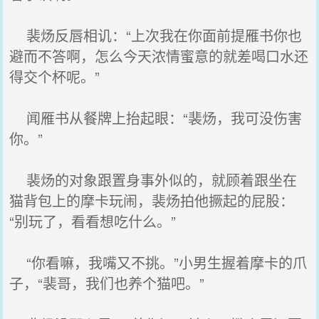
裴炀反唇相讥：“上次我在你面前提雁书你也
避而不答啊，怎么今天浓情蜜意的就差喝口水还
得交个杯呢。”
闻雁书从餐牌上抬起眼：“裴炀，我可没伤害
你。”
裴炀的对象跟置身事外似的，就顾着跟坐在
猫背包上的摩卡玩闹，裴炀拍他撅起的屁股：
“别玩了，看看想吃什么。”
“你看嘛，我嘴又不挑。”小男生握着摩卡的爪
子，“裴哥，我们也养个猫吧。”