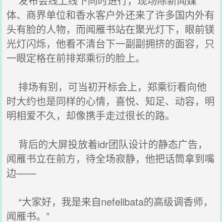
发布会线上线下同时进行，现场除新闻媒
体、商界单位和香水客户外还来了许多国内外有
头有脸的人物，而闻雁书站在聚光灯下，眼前镁
光灯闪烁，他看不清台下一副副拥挤的面容，只
一眼定格在前排郑乘衍的脸上。
排场有别，可当初开标会上，郑乘衍看向他
时大约也是同样的心情，喜悦、知足、动容，明
明相爱不久，却像携手走过很长的路。
背后的大屏投放着idr团队设计的静态广告，
闻雁书立在前方，待全场寂静，他把话筒拿到嘴
边——
“大家好，我是来自nefelibata的高级调香师，
闻雁书。”