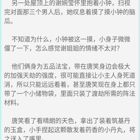
另一处屋顶上的谢婉莹怀里抱着小钟，扫视
完对面那三个男人后，她叹息着摸了摸小钟的脑
瓜。
不知道为什么，小钟被这一摸，小身子微微
僵了一下，怎么感觉谢姐姐的情绪不太对？
他们俩身为五品法宝，带在唐笑身边会极大
的加强天劫的强度，很可能直接让小主人身死道
消，所以只能远远看着，甚至唐笑现在身上都只
带了一个小储物袋，里面只装了渡劫所需的阵法
材料。
唐笑看了看晴朗的天色，拿出了装着筑基丹
的玉盒，小手捏起这颗散发着药香的小丹丸，将
之送入了嘴里。