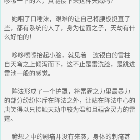
哆嗦一下的人，真能接下来这种天威吗？
她咽了口唾沫，艰难的让自己将腰板挺直了
些，都有系统的人了，身为位面之子，天劫有什
么好怕的！
哆哆嗦嗦抬起小脸，就见着一波银白的雷柱
自天穹之上倾泻而下，这不止是雷洗脸，是跳进
雷池一般的感觉。
阵法形成了一个护罩，将雷霆之力里最暴力
的部分纷纷排斥在阵法之外，让站在阵法中心的
唐笑得以只接触天劫中较为温和且蕴含灵力的雷
霆。
臆想之中的剧痛并没有来袭，身体的刺痛甚