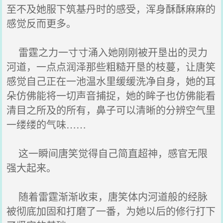
至不及她服下筑基丹时的感受，浑身酥酥麻麻的
感觉反而更多。
雷霆之力一寸寸涌入她刚刚被开垦出的灵力
河道，一点点润泽那些粗糙开垦的枝蔓，让唐笑
感觉自己正在一池温水里缓缓洗净自身，她的耳
朵仿佛能将一切声音捕捉，她的眸子也仿佛能看
清目之所及的所有，鼻子可以清晰的分辨空气里
一缕缕的气味……
这一瞬间唐笑觉得自己简直超神，感官无限
强大起来。
随着雷霆渐渐收束，唐笑体内河道般的经脉
被彻底加固和打磨了一番，为她以后的修行打下