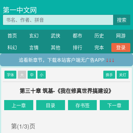
第一中文网
搜索
首页
玄幻
武侠
都市
历史
网游
科幻
言情
其他
排行
完本
登录
追看新章节，下载本站客户端无广告APP
↓↓↓
字体
大
中
小
换手
关灯
第三十章 筑基-《我在修真世界搞建设》
上一章
目录
存书签
下一章
第(1/3)页