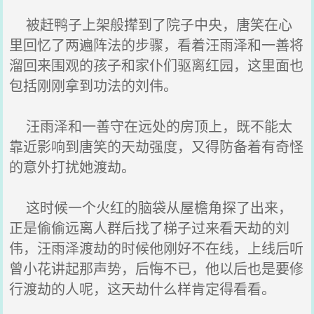
被赶鸭子上架般撵到了院子中央，唐笑在心
里回忆了两遍阵法的步骤，看着汪雨泽和一善将
溜回来围观的孩子和家仆们驱离红园，这里面也
包括刚刚拿到功法的刘伟。
汪雨泽和一善守在远处的房顶上，既不能太
靠近影响到唐笑的天劫强度，又得防备着有奇怪
的意外打扰她渡劫。
这时候一个火红的脑袋从屋檐角探了出来，
正是偷偷远离人群后找了梯子过来看天劫的刘
伟，汪雨泽渡劫的时候他刚好不在线，上线后听
曾小花讲起那声势，后悔不已，他以后也是要修
行渡劫的人呢，这天劫什么样肯定得看看。