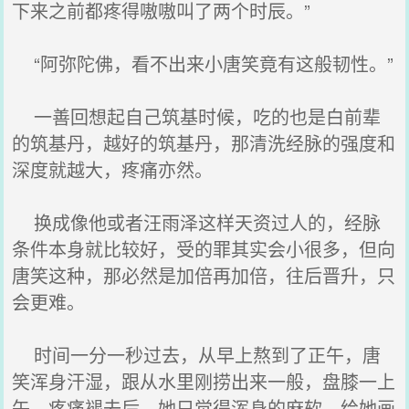
下来之前都疼得嗷嗷叫了两个时辰。”
“阿弥陀佛，看不出来小唐笑竟有这般韧性。”
一善回想起自己筑基时候，吃的也是白前辈
的筑基丹，越好的筑基丹，那清洗经脉的强度和
深度就越大，疼痛亦然。
换成像他或者汪雨泽这样天资过人的，经脉
条件本身就比较好，受的罪其实会小很多，但向
唐笑这种，那必然是加倍再加倍，往后晋升，只
会更难。
时间一分一秒过去，从早上熬到了正午，唐
笑浑身汗湿，跟从水里刚捞出来一般，盘膝一上
午，疼痛褪去后，她只觉得浑身的麻软，给她画