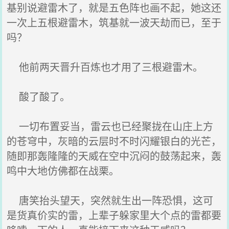
基别说避雷木了，就是五色阵也画不起，她这还
一次上五根避雷木，筑基就一波天劫而已，至于
吗？
他前两天晋升百炼也才用了三根避雷木。
酸了酸了。
一切布置妥当，雷云也已经聚拢在山庄上方
的苍穹中，灰暗的云层时不时闪耀银白的光芒，
随即那轰隆隆的天威在空中沉闷的鼓荡起来，轰
鸣中大地仿佛都在战栗。
唐笑抬头望天，突然就生出一阵恐惧，这可
是货真价实的雷，上辈子躲家里大个点的雷都要