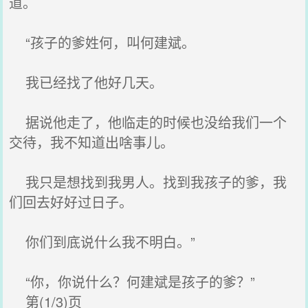
道。
“孩子的爹姓何，叫何建斌。
我已经找了他好几天。
据说他走了，他临走的时候也没给我们一个
交待，我不知道出啥事儿。
我只是想找到我男人。找到我孩子的爹，我
们回去好好过日子。
你们到底说什么我不明白。”
“你，你说什么？何建斌是孩子的爹？”
第(1/3)页