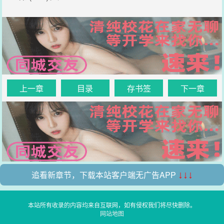
上一章
目录
存书签
下一章
追看新章节，下载本站客户端无广告APP
↓↓↓
本站所有收录的内容均来自互联网，如有侵权我们将尽快删除。
网站地图