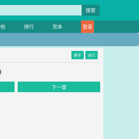
搜索
其他
排行
完本
登录
换手
关灯
》
下一章