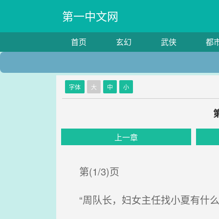
第一中文网
首页
玄幻
武侠
都
字体
大
中
小
上一章
第(1/3)页
“周队长，妇女主任找小夏有什么