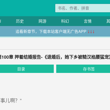
市
历史
网游
科幻
言情
追看新章节，下载本站客户端无广告APP
↓↓↓
第100章 押着结婚报告-《退婚后，她下乡被糙汉掐腰猛宠
目录
存书签
事儿啊？”