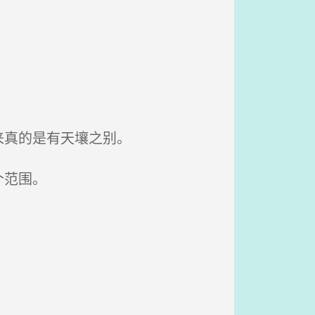
来真的是有天壤之别。
个范围。
。