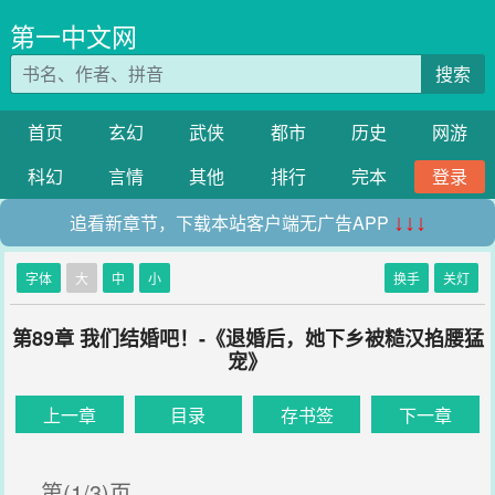
第一中文网
搜索
首页
玄幻
武侠
都市
历史
网游
科幻
言情
其他
排行
完本
登录
追看新章节，下载本站客户端无广告APP
↓↓↓
字体
大
中
小
换手
关灯
第89章 我们结婚吧！-《退婚后，她下乡被糙汉掐腰猛
宠》
上一章
目录
存书签
下一章
第(1/3)页