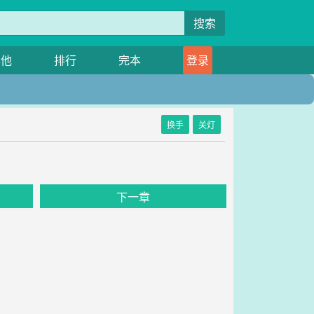
搜索
其他
排行
完本
登录
换手
关灯
下一章