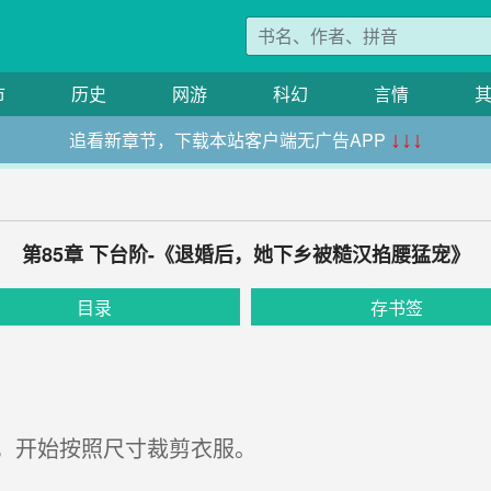
市
历史
网游
科幻
言情
追看新章节，下载本站客户端无广告APP
↓↓↓
第85章 下台阶-《退婚后，她下乡被糙汉掐腰猛宠》
目录
存书签
，开始按照尺寸裁剪衣服。