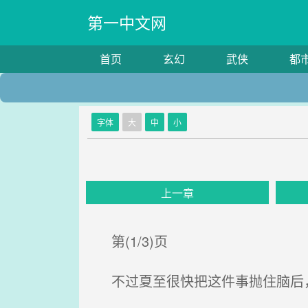
第一中文网
首页
玄幻
武侠
都
字体
大
中
小
上一章
第(1/3)页
不过夏至很快把这件事抛住脑后