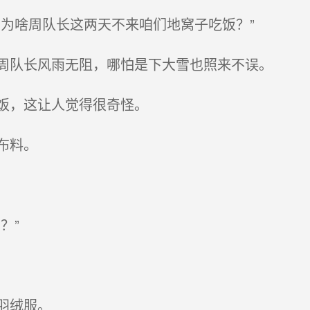
为啥周队长这两天不来咱们地窝子吃饭？”
周队长风雨无阻，哪怕是下大雪也照来不误。
饭，这让人觉得很奇怪。
布料。
？”
羽绒服。