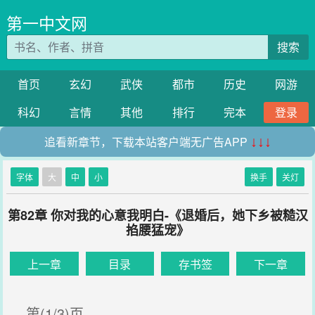
第一中文网
搜索
首页
玄幻
武侠
都市
历史
网游
科幻
言情
其他
排行
完本
登录
追看新章节，下载本站客户端无广告APP
↓↓↓
字体
大
中
小
换手
关灯
第82章 你对我的心意我明白-《退婚后，她下乡被糙汉
掐腰猛宠》
上一章
目录
存书签
下一章
第(1/3)页