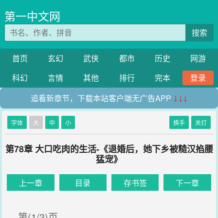
第一中文网
搜索
首页
玄幻
武侠
都市
历史
网游
科幻
言情
其他
排行
完本
登录
追看新章节，下载本站客户端无广告APP
↓↓↓
字体
大
中
小
换手
关灯
第78章 大口吃肉的生活-《退婚后，她下乡被糙汉掐腰
猛宠》
上一章
目录
存书签
下一章
第(1/3)页