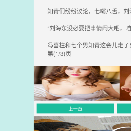
知青们纷纷议论，七嘴八舌，刘
“刘海东没必要把事情闹大吧，咱
冯喜柱和七个男知青这会儿走了
第(1/3)页
上一章