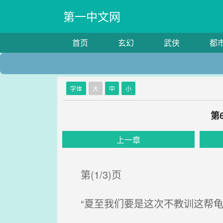
第一中文网
首页
玄幻
武侠
都
字体
大
中
小
第
上一章
第(1/3)页
“夏至我们要是这次不教训这帮龟