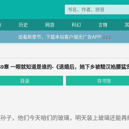
市
历史
网游
科幻
言情
追看新章节，下载本站客户端无广告APP
↓↓↓
69章 一眼就知道是谁的-《退婚后，她下乡被糙汉掐腰猛
目录
存书签
孙子，他们今天咱们的玻璃，明天装上玻璃还能再给