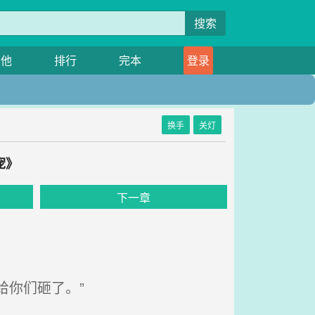
搜索
其他
排行
完本
登录
换手
关灯
宠》
下一章
你们砸了。”