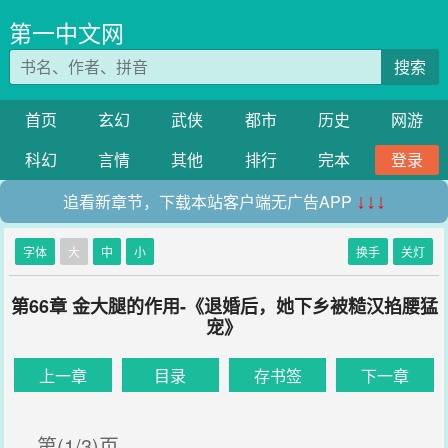
第一中文网
搜索
首页
玄幻
武侠
都市
历史
网游
科幻
言情
其他
排行
完本
登录
追看新章节，下载本站客户端无广告APP
↓↓↓
字体
大
中
小
换手
关灯
第66章 金大腿的作用-《退婚后，她下乡被糙汉掐腰猛
宠》
上一章
目录
存书签
下一章
第(1/3)页