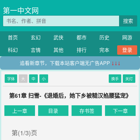
第一中文网
搜索
首页
玄幻
武侠
都市
历史
网游
科幻
言情
其他
排行
完本
登录
追看新章节，下载本站客户端无广告APP
↓↓↓
字体
大
中
小
换手
关灯
第61章 扫雪-《退婚后，她下乡被糙汉掐腰猛宠》
上一章
目录
存书签
下一章
第(1/3)页