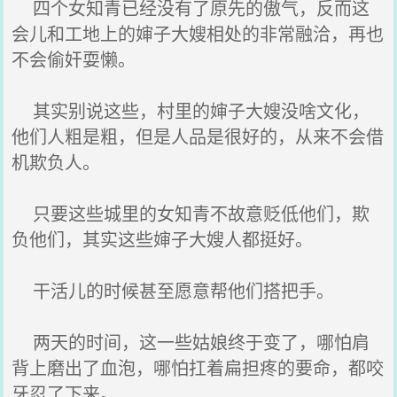
四个女知青已经没有了原先的傲气，反而这
会儿和工地上的婶子大嫂相处的非常融洽，再也
不会偷奸耍懒。
其实别说这些，村里的婶子大嫂没啥文化，
他们人粗是粗，但是人品是很好的，从来不会借
机欺负人。
只要这些城里的女知青不故意贬低他们，欺
负他们，其实这些婶子大嫂人都挺好。
干活儿的时候甚至愿意帮他们搭把手。
两天的时间，这一些姑娘终于变了，哪怕肩
背上磨出了血泡，哪怕扛着扁担疼的要命，都咬
牙忍了下来。