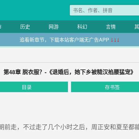
市
历史
网游
科幻
言情
追看新章节，下载本站客户端无广告APP
↓↓↓
第48章 脱衣服？-《退婚后，她下乡被糙汉掐腰猛宠》
目录
存书签
前走，不过走了几个小时之后，周正安和夏至都