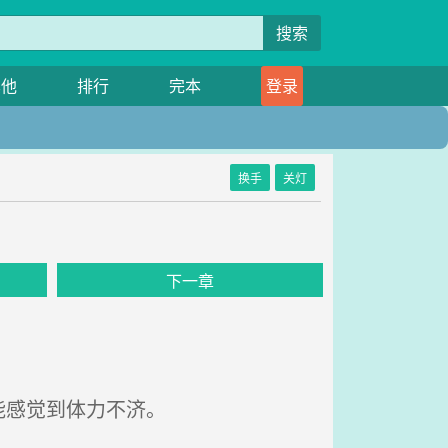
搜索
其他
排行
完本
登录
换手
关灯
下一章
能感觉到体力不济。