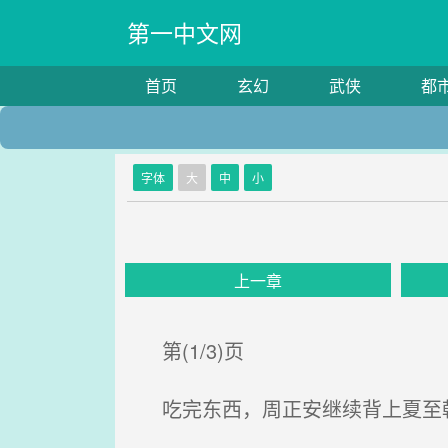
第一中文网
首页
玄幻
武侠
都
字体
大
中
小
上一章
第(1/3)页
吃完东西，周正安继续背上夏至朝