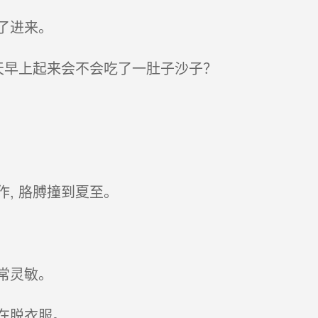
了进来。
天早上起来会不会吃了一肚子沙子？
, 胳膊撞到夏至。
常灵敏。
在脱衣服。