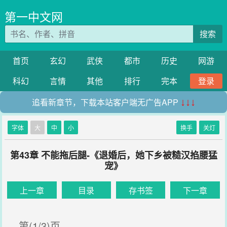
第一中文网
搜索
首页
玄幻
武侠
都市
历史
网游
科幻
言情
其他
排行
完本
登录
追看新章节，下载本站客户端无广告APP
↓↓↓
字体
大
中
小
换手
关灯
第43章 不能拖后腿-《退婚后，她下乡被糙汉掐腰猛
宠》
上一章
目录
存书签
下一章
第(1/3)页