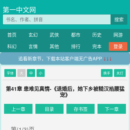
第一中文网
搜索
首页
玄幻
武侠
都市
历史
网游
科幻
言情
其他
排行
完本
登录
追看新章节，下载本站客户端无广告APP
↓↓↓
字体
大
中
小
换手
关灯
第41章 患难见真情-《退婚后，她下乡被糙汉掐腰猛
宠》
上一章
目录
存书签
下一章
第(1/3)页