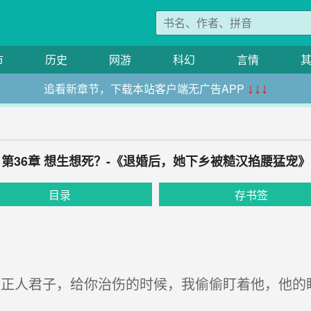
市
历史
网游
科幻
言情
追看新章节，下载本站客户端无广告APP
↓↓↓
第36章 想生想死？-《退婚后，她下乡被糙汉掐腰猛宠》
目录
存书签
正人君子，给你治伤的时候，我偷偷盯着他，他的