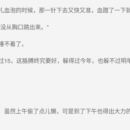
血泡的时候，那一针下去又快又准，血蹭了一下就
没从胸口跳出来。”
睡不着了。
15，这胳膊终究要好，躲得过今年，也躲不过明
虽然上午偷了点儿懒，可是到了下午也得出大力的