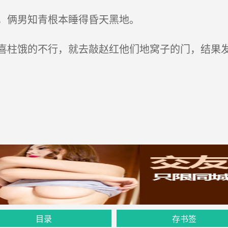
，俩男知青根本睡得昏天黑地。
柱饿的不行，就去敲赵红他们地窝子的门，结果发
目录
存书签