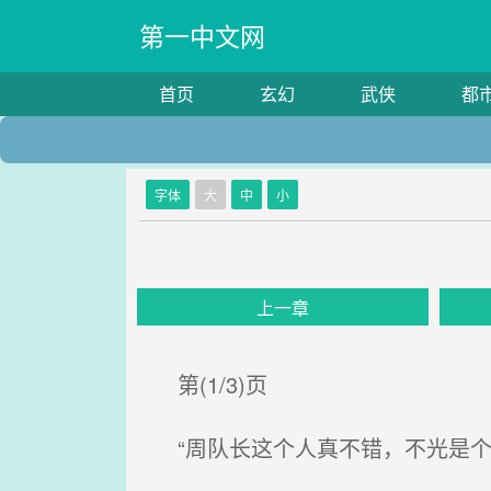
第一中文网
首页
玄幻
武侠
都
字体
大
中
小
上一章
第(1/3)页
“周队长这个人真不错，不光是个