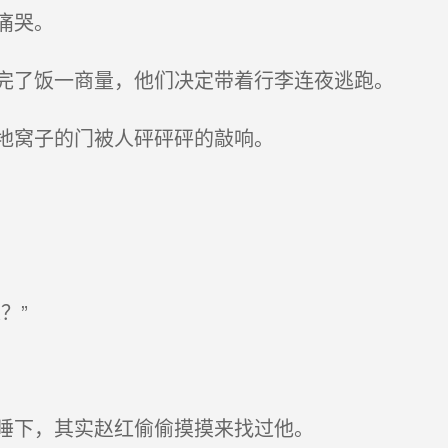
痛哭。
完了饭一商量，他们决定带着行李连夜逃跑。
地窝子的门被人砰砰砰的敲响。
？”
睡下，其实赵红偷偷摸摸来找过他。