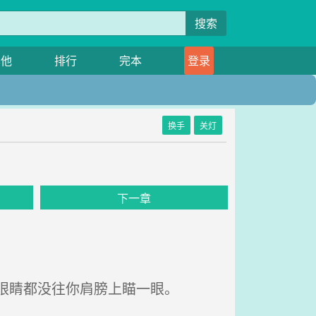
搜索
其他
排行
完本
登录
换手
关灯
下一章
眼睛都没往你肩膀上瞄一眼。