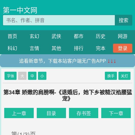
第一中文网
搜索
首页
玄幻
武侠
都市
历史
网游
科幻
言情
其他
排行
完本
登录
追看新章节，下载本站客户端无广告APP
↓↓↓
字体
大
中
小
换手
关灯
第34章 娇嫩的肩膀啊-《退婚后，她下乡被糙汉掐腰猛
宠》
上一章
目录
存书签
下一章
第(1/3)页