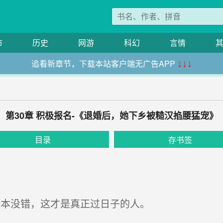
市
历史
网游
科幻
言情
追看新章节，下载本站客户端无广告APP
↓↓↓
第30章 积极报名-《退婚后，她下乡被糙汉掐腰猛宠》
目录
存书签
本没错，这才是真正过日子的人。