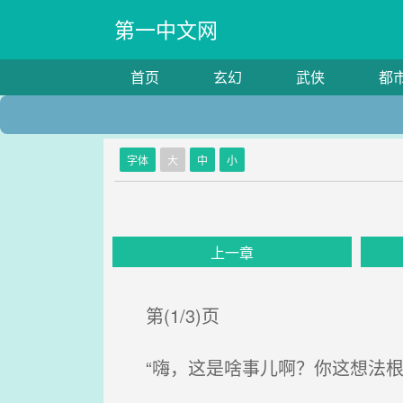
第一中文网
首页
玄幻
武侠
都
字体
大
中
小
上一章
第(1/3)页
“嗨，这是啥事儿啊？你这想法根