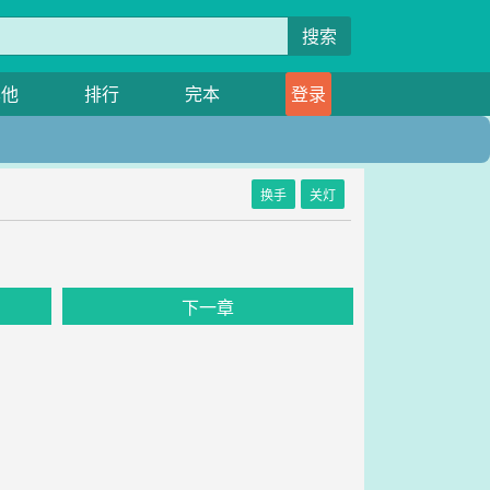
搜索
其他
排行
完本
登录
换手
关灯
下一章