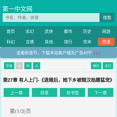
第一中文网
搜索
首页
玄幻
武侠
都市
历史
网游
科幻
言情
其他
排行
完本
登录
追看新章节，下载本站客户端无广告APP
↓↓↓
字体
大
中
小
换手
关灯
第27章 有人上门-《退婚后，她下乡被糙汉掐腰猛宠》
上一章
目录
存书签
下一章
第(1/3)页