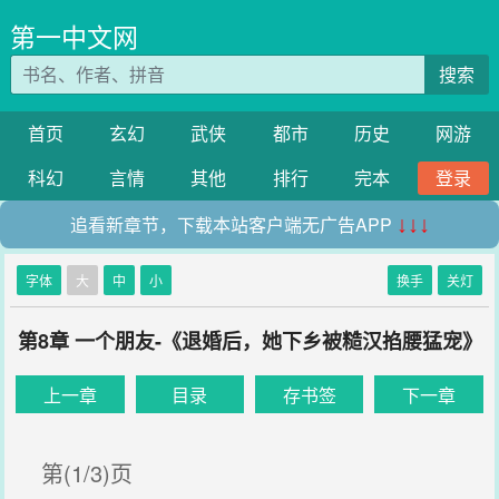
第一中文网
搜索
首页
玄幻
武侠
都市
历史
网游
科幻
言情
其他
排行
完本
登录
追看新章节，下载本站客户端无广告APP
↓↓↓
字体
大
中
小
换手
关灯
第8章 一个朋友-《退婚后，她下乡被糙汉掐腰猛宠》
上一章
目录
存书签
下一章
第(1/3)页