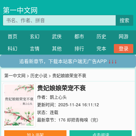
第一中文网
搜索
首页
玄幻
武侠
都市
历史
网游
科幻
言情
其他
排行
完本
登录
追看新章节，下载本站客户端无广告APP
↓↓↓
第一中文网
>
历史小说
> 贵妃娘娘荣宠不衰
贵妃娘娘荣宠不衰
作者：
鹊上心头
更新时间：2025-11-24 16:11:12
状态：连载
最新章节：
176 却把青梅嗅（完）
加入书架
点击阅读