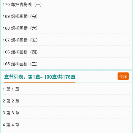
旨案，让阮氏瞬间败落，获罪抄家。暴雨日，阮琳琅跪在奉旨抄家的
170 却把青梅嗅（一）
穆攸之面前，求他替病重的父亲寻个大夫。穆攸之声音清冷：“阮小
姐，穆氏已经退亲，我们两家再无干系。”————高烧初醒的阮琳
169 烟柳画桥（完）
琅，看着一屋子老弱妇孺，眼眸坚定：“阿娘，祖母，当年曾祖能从乞
儿成为首富，我们也能。”时隔数月，当穆攸之再见阮琳琅时，她已经
168 烟柳画桥（六）
是西市有名的布头西施了。穆攸之看着神采飞扬的女子，思及从前，
胸有成竹地问：“阮小姐，若你愿意相夫教子，以前亲事便还作数。”
167 烟柳画桥（五）
阮琳琅看都不看他，她长手一指：“自然不做数。”她眉眼含笑：“我给
自己捡了个听话的夫婿，他比你得用。”在她身边，扛着十几匹布的高
166 烟柳画桥（四）
大青年冷冷瞥他一眼，又往肩上放了几匹布。————因一桩假造圣
旨案，汴京鲜衣怒马的裴小将军被同僚背叛，名声尽毁，身受重伤，
165 烟柳画桥（三）
等他再醒来时，只看到一个笑颜如花的小姑娘。她毫不客气地使唤
他：“你的命是我救的，你得替我干活，直到你还完药钱。”金陵忙忙
章节列表，第1章~ 100章/共176章
倒序
碌碌的生活养好了他一身伤，等到药钱还完那一日，她直截了当让他
走。小将军赤红着眼，咬牙切齿把她禁锢在怀中：“你欠我的，还没还
1 第 1 章
清。”
您要是觉得《
贵妃娘娘荣宠不衰
》还不错的话请不要忘记向您QQ群和
2 第 2 章
微博微信里的朋友推荐哦！
3 第 3 章
4 第 4 章