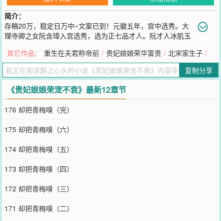
简介：
存稿20万，稳定日万中~文案已到！元徽五年，宫中选秀。大
理寺卿之女阮含璋入宫选秀，选为正七品才人。阮才人冰肌玉
骨，仙姿迭貌，自然先得盛宠。人人都羡慕阮含璋盛宠不衰，只阮含
其它作品：
重生在夫君称帝前
/
贵妃娘娘荣华富贵
/
北宋家生子
/
璋泰然处之，不卑不亢。因她根本就不是阮含璋，她只是替名门千金
入宫邀宠的扬州瘦马。只待真正的阮含璋大病痊愈，届时阮家会送入
复制分享
“二小姐”，而她就再无用处。当监视她的姑姑送来毒酒时，阮含璋含
笑接过，一饮而尽。一把大火烧光了棠梨阁，也送走了刚刚封为庄嫔
《贵妃娘娘荣宠不衰》最新12章节
的阮娘娘。同年中秋佳节，宫宴正欢。皇帝于太液池游园，于腊梅树
下惊鸿一瞥，看到一抹熟悉靓影。之后，听雪宫多了一位姜选侍。姜
176 却把青梅嗅（完）
云冉坐在雕梁画栋的宫闱中，慢慢勾起唇角。替别人夺得的终究是空
中楼阁，这一次，她要为自己争上一争。直到——坐上那人人敬仰的
175 却把青梅嗅（六）
宝座。阅读指南：心机聪慧宠妃*腹黑凉薄帝王古早宫斗文，男非C，
偏后宫生活日常，女主一切只为上位！后期独宠。本文预计4.7凌晨入
174 却把青梅嗅（五）
v，万字更新，感谢支持！我的微博：@鹊上心头呀求关注~我的专栏
求收藏~我的完结：我见贵妃多妩媚|贵妃娘娘荣华富贵|揽流光|贵妃多
173 却把青梅嗅（四）
娇媚|贵妃如此多娇|如意宴|宫女为后|宫女升职记|燕京闺杀欢迎食用下
本开《金玉琳琅》求收藏~人人都说阮琳琅运道好，她也这样以为。一
172 却把青梅嗅（三）
场乌龙抱错，她从无依无靠的小乞儿，成了金陵首富阮氏的大小姐。
不仅从此锦衣华服，更有指腹为婚的如意郎。金陵穆氏钟鸣鼎食，其
171 却把青梅嗅（二）
长子穆攸之鹤骨松姿，只一眼，阮琳琅便芳心暗许。然而一场假造圣