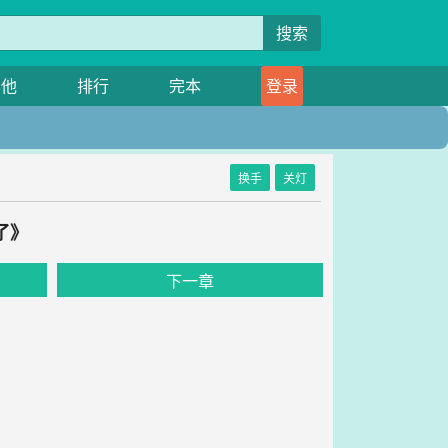
搜索
其他
排行
完本
登录
换手
关灯
了》
下一章