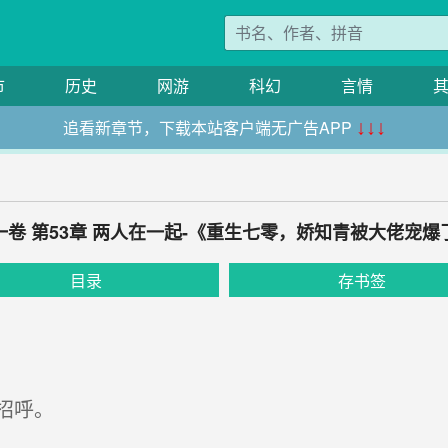
市
历史
网游
科幻
言情
追看新章节，下载本站客户端无广告APP
↓↓↓
一卷 第53章 两人在一起-《重生七零，娇知青被大佬宠爆
目录
存书签
招呼。