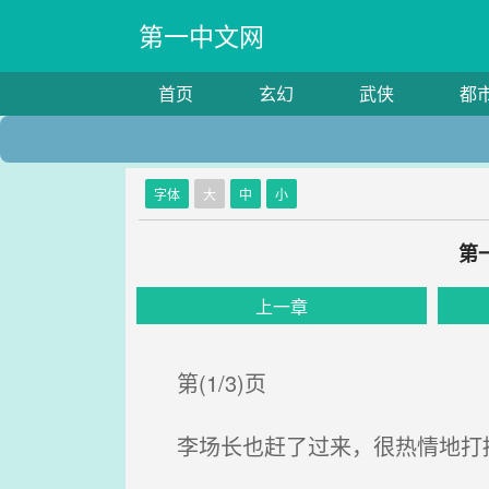
第一中文网
首页
玄幻
武侠
都
字体
大
中
小
第
上一章
第(1/3)页
李场长也赶了过来，很热情地打