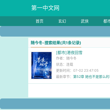
第一中文网
首页
玄幻
武侠
都
随今冬-搜索结果(共1条记录)
[都市]港夜回雪
作者：
随今冬
状态：连载
更新时间：07-02 23:47:05
最新章节：
第52章 她也不是那么