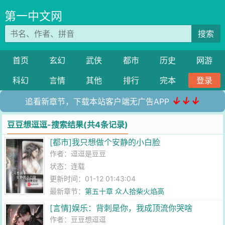
第一中文网
搜索
首页
玄幻
武侠
都市
历史
网游
科幻
言情
其他
排行
完本
登录
↓↓↓
追看新章节，下载本站客户端无广告APP
豆豆想逗逗-搜索结果(共4条记录)
[都市]我只想做个安静的小白脸
作者：
逗逗是豆豆
状态：连载
更新时间：01-12 01:43:04
最新章节：
第五十章 众人拾柴火焰高
[言情]娱乐：背刺是你，我成顶流你哭啥
作者：
豆豆想逗逗