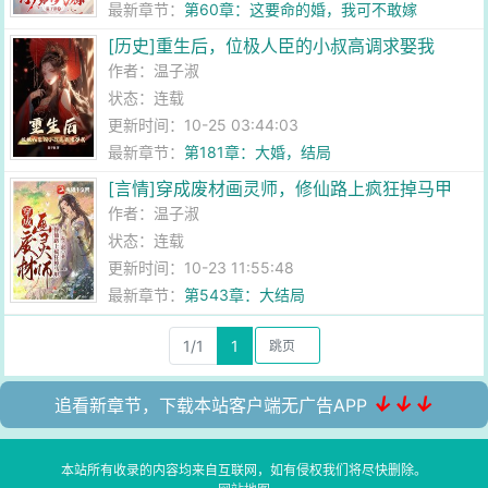
最新章节：
第60章：这要命的婚，我可不敢嫁
[历史]重生后，位极人臣的小叔高调求娶我
作者：
温子淑
状态：连载
更新时间：10-25 03:44:03
最新章节：
第181章：大婚，结局
[言情]穿成废材画灵师，修仙路上疯狂掉马甲
作者：
温子淑
状态：连载
更新时间：10-23 11:55:48
最新章节：
第543章：大结局
1/1
1
↓↓↓
追看新章节，下载本站客户端无广告APP
本站所有收录的内容均来自互联网，如有侵权我们将尽快删除。