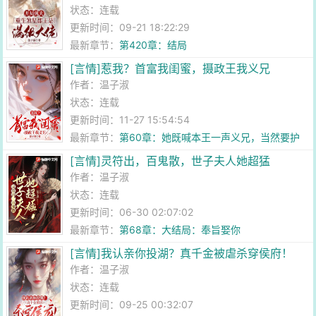
状态：连载
更新时间：09-21 18:22:29
最新章节：
第420章：结局
[言情]惹我？首富我闺蜜，摄政王我义兄
作者：
温子淑
状态：连载
更新时间：11-27 15:54:54
最新章节：
第60章：她既喊本王一声义兄，当然要护
[言情]灵符出，百鬼散，世子夫人她超猛
作者：
温子淑
状态：连载
更新时间：06-30 02:07:02
最新章节：
第68章：大结局：奉旨娶你
[言情]我认亲你投湖？真千金被虐杀穿侯府！
作者：
温子淑
状态：连载
更新时间：09-25 00:32:07