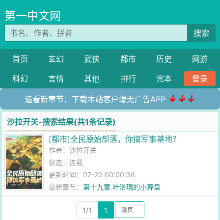
第一中文网
搜索
首页
玄幻
武侠
都市
历史
网游
科幻
言情
其他
排行
完本
登录
↓↓↓
追看新章节，下载本站客户端无广告APP
沙拉开关-搜索结果(共1条记录)
[都市]全民原始部落，你搞军事基地？
作者：
沙拉开关
状态：连载
更新时间：07-20 00:00:36
最新章节：
第十九章 叶洛璃的小算盘
1/1
1