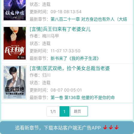
状态：连载
更新时间：09-18 08:13:54
最新章节：
第八百二十一章 对方身边也有外人（大结
局
[言情]兵王归来有了老婆女儿
作者：
梅川马甲
状态：连载
更新时间：11-07 17:33:50
最新章节：
新书来了《我的养子生涯》
[言情]医武双绝，捡个美女总裁当老婆
作者：
归川
状态：连载
更新时间：08-07 00:05:01
最新章节：
第一卷 第136章 他要的不是你的命
1/1
1
↓↓↓
追看新章节，下载本站客户端无广告APP