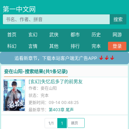
第一中文网
搜索
首页
玄幻
武侠
都市
历史
网游
科幻
言情
其他
排行
完本
登录
↓↓↓
追看新章节，下载本站客户端无广告APP
妾在山阳-搜索结果(共1条记录)
[玄幻]失忆后多了的前男友
作者：
妾在山阳
状态：完本
更新时间：09-14 00:48:25
最新章节：
第403章 尾声
1/1
1