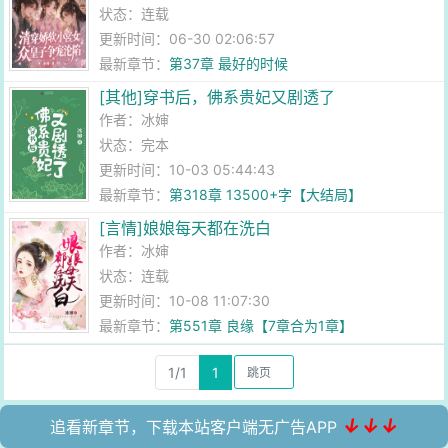
状态：连载
更新时间：06-30 02:06:57
最新章节：
第37章 最好的时候
[其他]穿书后，佛系贵妃又剧透了
作者：
冰婶
状态：完本
更新时间：10-03 05:44:43
最新章节：
第318章 13500+字【大结局】
[言情]娘娘每天都在洗白
作者：
冰婶
状态：连载
更新时间：10-08 11:07:30
最新章节：
第551章 良缘【7章合为1章】
1/1
1
↓↓↓
追看新章节，下载本站客户端无广告APP