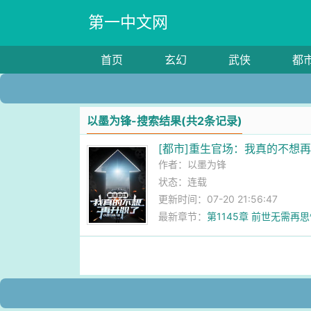
第一中文网
首页
玄幻
武侠
都
以墨为锋-搜索结果(共2条记录)
[都市]重生官场：我真的不想
作者：
以墨为锋
状态：连载
更新时间：07-20 21:56:47
最新章节：
第1145章 前世无需再