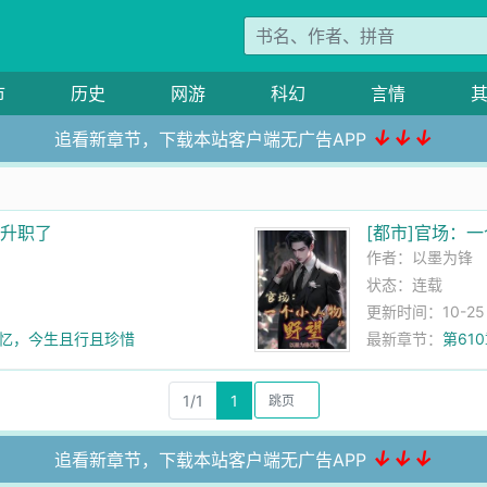
市
历史
网游
科幻
言情
↓↓↓
追看新章节，下载本站客户端无广告APP
再升职了
[都市]官场：
作者：
以墨为锋
状态：连载
更新时间：10-25 0
思忆，今生且行且珍惜
最新章节：
第61
1/1
1
↓↓↓
追看新章节，下载本站客户端无广告APP