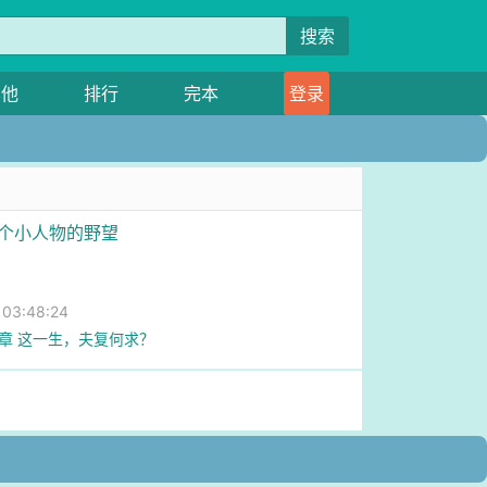
搜索
其他
排行
完本
登录
一个小人物的野望
3:48:24
0章 这一生，夫复何求？