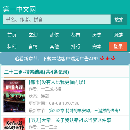
第一中文网
搜索
首页
玄幻
武侠
都市
历史
网游
科幻
言情
其他
排行
完本
登录
↓↓↓
追看新章节，下载本站客户端无广告APP
三十三更-搜索结果(共4条记录)
[都市]没有人比我更懂内娱！
作者：
十三是只猫
状态：连载
更新时间：08-08 10:07:36
最新章节：
第242章 特殊的早安吻，王濋然的进击！
[历史]大秦：关于我认错祖龙当爹这件事
作者：
三十三更