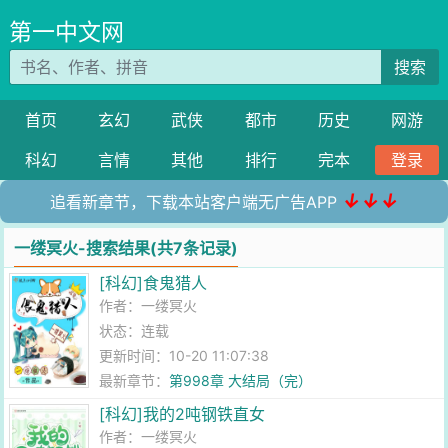
第一中文网
搜索
首页
玄幻
武侠
都市
历史
网游
科幻
言情
其他
排行
完本
登录
↓↓↓
追看新章节，下载本站客户端无广告APP
一缕冥火-搜索结果(共7条记录)
[科幻]食鬼猎人
作者：
一缕冥火
状态：连载
更新时间：10-20 11:07:38
最新章节：
第998章 大结局（完）
[科幻]我的2吨钢铁直女
作者：
一缕冥火