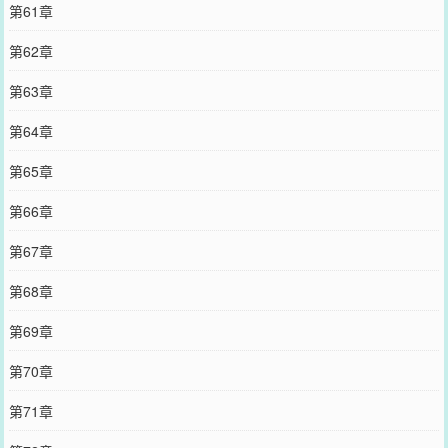
第61章
第62章
第63章
第64章
第65章
第66章
第67章
第68章
第69章
第70章
第71章