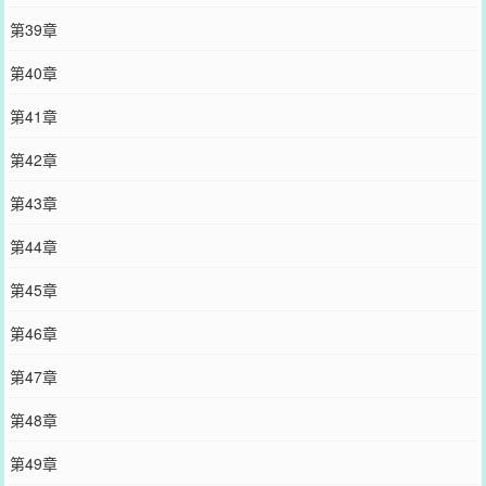
第39章
第40章
第41章
第42章
第43章
第44章
第45章
第46章
第47章
第48章
第49章