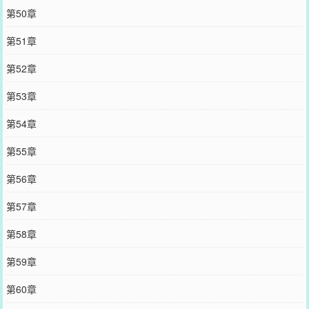
第50章
第51章
第52章
第53章
第54章
第55章
第56章
第57章
第58章
第59章
第60章