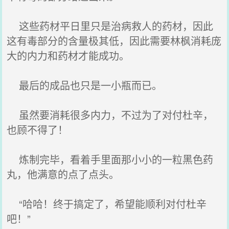
这些药材平日里只是治病救人的药材，因此
这有毒部分的含量极其低，因此需要林枫消耗庞
大的内力和药材才能成功。
最后的成品也只是一小瓶而已。
虽然要消耗很多内力，不过为了对付杜辛，
也顾不得了！
炼制完毕，看着手里面那小小的一粒黑色药
丸，他满意的点了点头。
“哈哈！终于搞定了，希望能顺利对付杜辛
吧！”