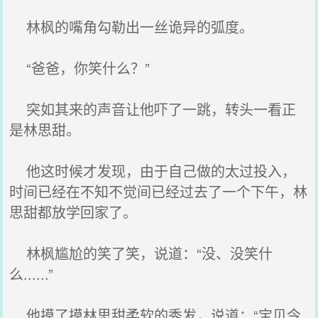
林枫的嘴角勾勒出一丝诡异的弧度。
“爸爸，你笑什么？”
突如其来的声音让他吓了一跳，转头一看正
是林思甜。
他这时候才发现，由于自己做的太过投入，
时间已经在不知不觉间已经过去了一个下午，林
思甜都放学回家了。
林枫尴尬的笑了笑，说道：“没、没笑什
么......”
他摸了摸林思甜柔软的秀发，说道：“宝贝今