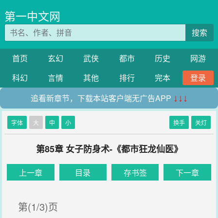
第一中文网
搜索
首页
玄幻
武侠
都市
历史
网游
科幻
言情
其他
排行
完本
登录
追看新章节，下载本站客户端无广告APP
↓↓↓
字体
大
中
小
换手
关灯
第85章 女子防身术-《都市狂龙仙医》
上一章
目录
存书签
下一章
第(1/3)页