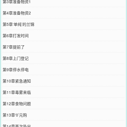
第3章准备物资1
第4章准备物资2
第5章‘单纯’的兰锦
第6章打发时间
第7章提前了
第8章上门登记
第9章停水停电
第10章紧急通知
第11章毒雾来临
第12章食物问题
第13章‘0’元购
第14章再次外出