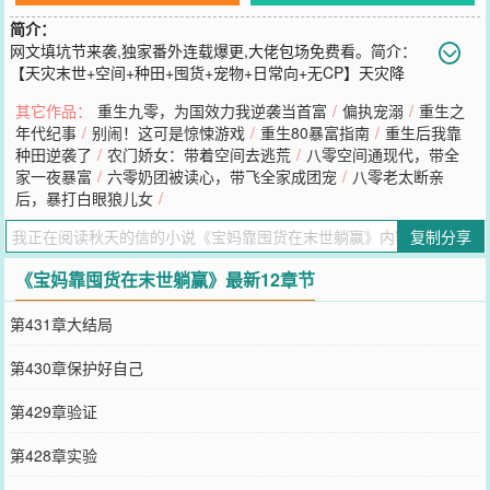
简介：
网文填坑节来袭,独家番外连载爆更,大佬包场免费看。简介：
【天灾末世+空间+种田+囤货+宠物+日常向+无CP】天灾降
临，世界巨变，适者生存。地震、海啸、毒雾、龙卷风、洪水、虫
其它作品：
重生九零，为国效力我逆袭当首富
/
偏执宠溺
/
重生之
灾……兰锦在末世挣扎求生一年，最后却抱着孩子惨死于前夫之手。
年代纪事
/
别闹！这可是惊悚游戏
/
重生80暴富指南
/
重生后我靠
重生回到末世前三个月，获得空间后她囤物资买粮食，只想安稳苟末
种田逆袭了
/
农门娇女：带着空间去逃荒
/
八零空间通现代，带全
世，谁知总有些人不怕死。*立意：今日仇今日报，隔了一夜她睡不着
家一夜暴富
/
六零奶团被读心，带飞全家成团宠
/
八零老太断亲
觉。*文章日常向，请耐心食用。
后，暴打白眼狼儿女
/
您要是觉得《
宝妈靠囤货在末世躺赢
》还不错的话请不要忘记向您QQ
群和微博微信里的朋友推荐哦！
复制分享
《宝妈靠囤货在末世躺赢》最新12章节
第431章大结局
第430章保护好自己
第429章验证
第428章实验