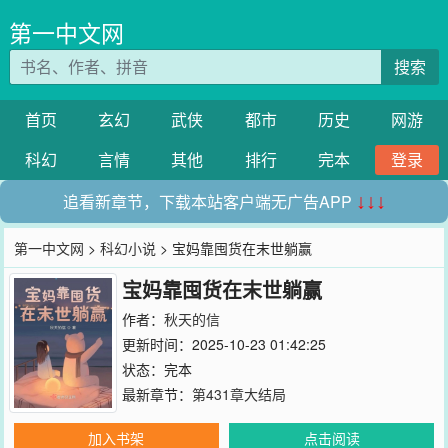
第一中文网
搜索
首页
玄幻
武侠
都市
历史
网游
科幻
言情
其他
排行
完本
登录
追看新章节，下载本站客户端无广告APP
↓↓↓
第一中文网
>
科幻小说
> 宝妈靠囤货在末世躺赢
宝妈靠囤货在末世躺赢
作者：
秋天的信
更新时间：2025-10-23 01:42:25
状态：完本
最新章节：
第431章大结局
加入书架
点击阅读