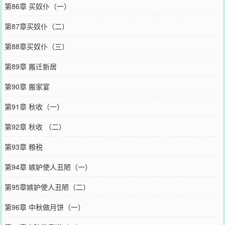
第86章 买奴仆（一）
第87章买奴仆（二）
第88章买奴仆（三）
第89章 搬迁新居
第90章 搬家宴
第91章 秋收（一）
第92章 秋收 （二）
第93章 粮税
第94章 嫉妒使人丑陋（一）
第95章嫉妒使人丑陋（二）
第96章 中秋做月饼（一）