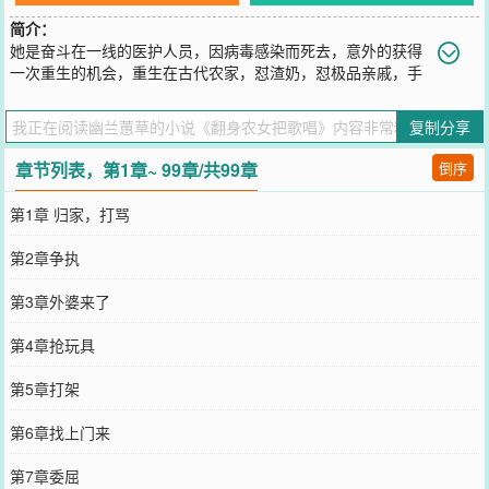
简介：
她是奋斗在一线的医护人员，因病毒感染而死去，意外的获得
一次重生的机会，重生在古代农家，怼渣奶，怼极品亲戚，手
撕黑莲花，脚踹绿茶，上得厅堂，下得厨房，斗得过渣渣，打得过流
氓，学医，种药，开店忙，带着家人发家致富。冉文月觉得自己人生
复制分享
圆满了，直到救下一个少年。少年：“你是谁？这是哪？”从此失忆的
少年就跟在了冉文月的身边，她努力给他医治，却不见好，她百思不
章节列表，第1章~ 99章/共99章
倒序
得其解，却没看见某人微微勾起的嘴角。少年：“救命之恩无以为报只
能以身相许。”冉文月：“大佬求放过。”少年：“嫁给我，你的是你的，
第1章 归家，打骂
我的也是你的，包括我也是你的。”冉文月：“大佬别闹！”少年：“没
闹，你不嫁给我，我嫁给你也可以。”后来有一天发现有人惦记上了少
第2章争执
年，冉文月该出手时就出手，“我的人也是你能惦记的！”掐灭桃花一
朵朵。少年见状提枪上阵，“惦记她的，通通都该下地狱。”
第3章外婆来了
您要是觉得《
翻身农女把歌唱
》还不错的话请不要忘记向您QQ群和微
博微信里的朋友推荐哦！
第4章抢玩具
第5章打架
第6章找上门来
第7章委屈