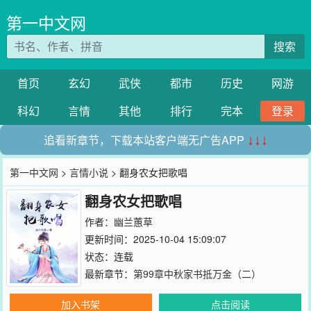
第一中文网
搜索
首页
玄幻
武侠
都市
历史
网游
科幻
言情
其他
排行
完本
登录
追看新章节，下载本站客户端无广告APP
↓↓↓
第一中文网
>
言情小说
> 翻身农女把歌唱
翻身农女把歌唱
作者：
幽兰蕙草
更新时间：2025-10-04 15:09:07
状态：连载
最新章节：
第99章中秋家书抵万金（二）
加入书架
点击阅读