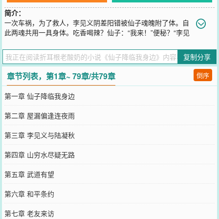
简介：
一次车祸，为了救人，李见义阴差阳错被仙子魂魄附了体。自
此两魂共用一具身体。吃香喝辣？仙子：“我来！”便秘？“李见
义，身体还你。”网游通宵，仙子：“是兄弟就来砍我！”白天上课？“李
见义，身体还你。”这是一个关于不想努力的堕落仙子和‘见益勇为’李
复制分享
见义的赚钱除灵日常。
您要是觉得《
仙子降临我身边
》还不错的话请不要忘记向您QQ群和微
章节列表，第1章~ 79章/共79章
倒序
博微信里的朋友推荐哦！
第一章 仙子降临我身边
第二章 屋漏偏逢连夜雨
第三章 李见义与陆凝秋
第四章 山穷水尽疑无路
第五章 武道有望
第六章 和平条约
第七章 老友来访