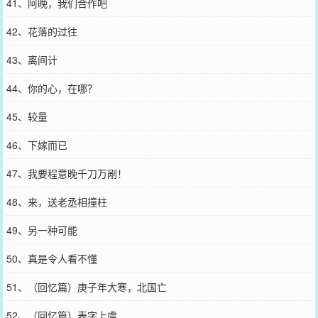
41、阿晚，我们合作吧
42、花落的过往
43、离间计
44、你的心，在哪？
45、较量
46、下嫁而已
47、我要程意晚千刀万剐！
48、来，送老丞相撞柱
49、另一种可能
50、真是令人看不懂
51、（回忆篇）庚子年大寒，北国亡
52、（回忆篇）表字上虞