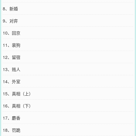
8、新婚
9、对弈
10、回京
11、裴狗
12、留宿
13、贱人
14、外室
15、真相（上）
16、真相（下）
17、麝香
18、罚跪