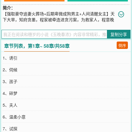
简介：
【强取豪夺追妻火葬场+后期卑微成狗男主+人间清醒女主】天
下大旱，知府贪墨，程家被牵连进贪污案，为救家人，程意晚
求到当朝丞相裴商玉面前。她跪在他脚下，看着那冰凉的剑贴在她脸
上，听他说：“世人皆知本相从不做赔本的买卖，所以程姑娘，你拿什
复制分享
么交换？”“意晚，愿伺候大人。”交易的物品自然是她，男人点头笑
道，欣然接受，那时的她还不知道，将她逼到绝路，再将她所有傲骨
章节列表，第1章~ 58章/共58章
倒序
一寸一寸斩断的就是她此时所认为的救命恩人。耳鬓厮磨，极尽缠绵
之时，他总是摸着她细嫩的脖颈，一遍又一遍的说：“第一次见你的时
1、诱引
候，我就在想，那桃夭红粉衣裳下的身躯该是何等曼妙。”-裴商玉知
道的，他的阿晚心中根本没有他，不然怎么会在重逢之时，压根没有
2、伺候
想起他，她不知道她扮作欢喜，讨好他的样子，当真是假极了，可偏
偏他却想要将自己这颗热忱之心双手奉上。直到她一而再再而三的想
3、孩子
要逃离他的身边之时，他扣着她的脖子，一只手覆在她的小腹之上说
道：“阿晚，我们的孩子，必定会像你一样聪慧。”“你若再逃，我就杀
4、碎梦
光程家，听话些，不好吗？”
您要是觉得《
玉晚春浓
》还不错的话请不要忘记向您QQ群和微博微信
5、夫人
里的朋友推荐哦！
6、温柔小意
7、试探