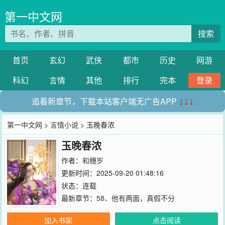
第一中文网
搜索
首页
玄幻
武侠
都市
历史
网游
科幻
言情
其他
排行
完本
登录
追看新章节，下载本站客户端无广告APP
↓↓↓
第一中文网
>
言情小说
> 玉晚春浓
玉晚春浓
作者：
和穗岁
更新时间：2025-09-20 01:48:16
状态：连载
最新章节：
58、他有两面，真假不分
加入书架
点击阅读